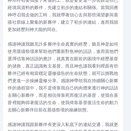
神所呼召要我接下來做的工，就是要更進一步去跟這些已
經填寫資料的夥伴，先建立初步的連結和關係。當我回應
神呼召我去做的工時，我就帶著信心去與那些渴望參與晨
禱社群線上聚集的新夥伴，建立了初步的連結，進而我就
更加經歷到神大能的同在。
感謝神讓我聽見許多夥伴生命真實的經歷，聽見神是如何
使用晨禱祭壇來幫助他們重新對焦神的話語，進而當他們
選擇信靠神話語的應許，就真實在眼前的困境中經歷基督
的拯救，真正認識救主基督。而且神也讓我看到裡面有些
夥伴已經有相當穩定靈修禱告的生命狀態，就可以挑戰他
們更進一步操練靈修分享。感謝神帶領我在持續關心新夥
伴的過程當中，我不是倚靠我自己的肉體來遵行神的話語
去關心新夥伴，而是相信倚靠死而復活的基督，使我在基
督裡能夠得著復活的生命，使我倚靠基督復活生命的動力
去關心新夥伴目前在晨禱祭壇的操練狀態。
感謝神讓我跟新夥伴有更深入私底下的連結交通，我就更