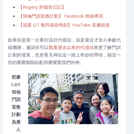
【Rogery 的禱告日記】
【領袖門訓宣教計劃】 Facebook 粉絲專頁
【清晨 QT 敬拜禱告時刻】YouTube 直播頻道
如果你是第一次看到這封代禱信，或是最近才加入奉獻代
禱團隊，邀請你可以
觀看過去以來的代禱信
來更了解門訓
計劃的發展，也更看見神在這一路上奇妙的帶領，願這一
切的榮耀都歸給配得榮耀愛我們的神。
哲豪
LDT
領袖
門訓
宣教
計劃
負責
人