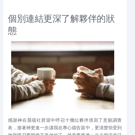
個別連結更深了解夥伴的狀
態
感謝神在晨禱社群當中呼召十幾位夥伴填寫了意願調查
表，接著神更進一步讓我在專心禱告當中，更清楚領受到