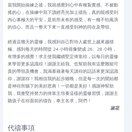
當我開始操練之後，我就感覺到心中有種紮實感、不被動
搖的心，在操練中寫下讀經亮光加上禱告，真的能感受到
內心裏極大的平安，是前所未有的感受，有一種不怕風浪
的信心。而且一整天下來一直感受到神的同在及帶領。
經過這幾天的靈修，我感到自己對待人處世上越來越積
極、感到每天的時間從 24 小時很像變成 26、28 小時，
有增多的感覺！求主使我繼續堅定倚靠祢，以每日的靈修
來學習更多認識祢！謝謝主給我、也幫助我有這麼難能可
貴的帶領及機會，我渴慕藉著每天讀祢的話語來更深認識
祢，謝謝祢！我相信我的起步雖晚，但是每一次的開始都
是神祢所賜下的美好恩典！一切都是美好！感謝神幫助
我，我會堅持努力的倚靠主培養這樣的靈修習慣，謝謝主
聽孩子在祢面前的禱告，奉主名求，阿們！
淑花
代禱事項