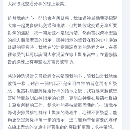
大家彼此交通分享的線上聚集。
雖然我的內心一開始會有所疑惑，我知道神感動我要招聚
大家一起更多彼此交通和連結，但對於彼此交通分享所要
對焦的焦點，我一開始並不是很清楚。然而當我倚靠聖靈
的能力順服聖靈的指示，讓神指示的聲音在我的心中勝過
疑惑的聲音時，我就在設計意願調查表的過程之中，在靈
裡領受到我可以詢問大家渴望在線上聚集當中，在靈修禱
告的操練上有哪些地方需要被幫助。
感謝神透過當天晨禱經文來堅固我的心，讓我知道我就像
彼得一樣，雖然一開始我不完全明白神的旨意而有所疑
惑，但當我順服聽從遵行神的指示之後，我就越來越被聖
靈即時開啟明白神指示的心意，更明白神要在晨禱社群線
上聚集所動的工作。懇求神的靈持續堅固我的心，讓我在
籌備安排晨禱社群線上聚集的過程中，心裡不要疑惑，能
夠更堅定聽從神每一步的指示，進而能夠帶領需要的夥伴
在線上聚集的交通中得著生命的突破和更新，求神帶領。