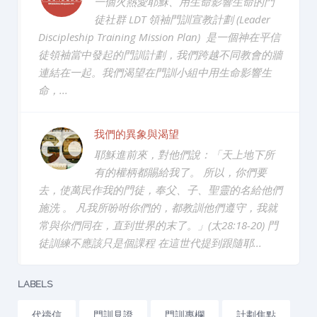
一個火熱愛耶穌、用生命影響生命的門
徒社群 LDT 領袖門訓宣教計劃 (Leader
Discipleship Training Mission Plan) 是一個神在平信
徒領袖當中發起的門訓計劃，我們跨越不同教會的牆
連結在一起。我們渴望在門訓小組中用生命影響生
命，...
我們的異象與渴望
耶穌進前來，對他們說：「天上地下所
有的權柄都賜給我了。 所以，你們要
去，使萬民作我的門徒，奉父、子、聖靈的名給他們
施洗 。 凡我所吩咐你們的，都教訓他們遵守，我就
常與你們同在，直到世界的末了。」(太28:18-20) 門
徒訓練不應該只是個課程 在這世代提到跟隨耶...
LABELS
代禱信
門訓見證
門訓專欄
計劃焦點