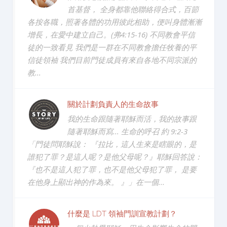
首基督， 全身都靠他聯絡得合式，百節
各按各職，照著各體的功用彼此相助，便叫身體漸漸
增長，在愛中建立自己。(弗4:15-16) 不同教會平信
徒的一致看見 我們是一群在不同教會擔任牧養的平
信徒領袖 我們目前門徒成員有來自各地不同宗派的
教...
關於計劃負責人的生命故事
我的生命跟隨著耶穌而活，我的故事跟
隨著耶穌而寫... 生命的呼召 約 9:2-3
「門徒問耶穌說： 『拉比，這人生來是瞎眼的，是
誰犯了罪？是這人呢？是他父母呢？』耶穌回答說：
『也不是這人犯了罪，也不是他父母犯了罪， 是要
在他身上顯出神的作為來。 』」在一個...
什麼是 LDT 領袖門訓宣教計劃？