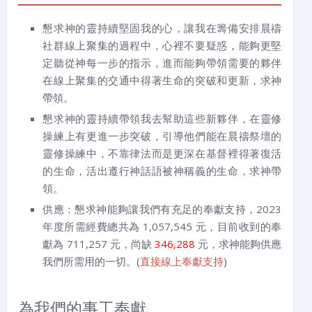
懇求神的靈持續堅固我的心，讓我在籌備安排晨禱
社群線上聚集的過程中，心裡不要疑惑，能夠更堅
定聽從神每一步的指示，進而能夠帶領需要的夥伴
在線上聚集的交通中得著生命的突破和更新，求神
帶領。
懇求神的靈持續帶領我去幫助這些新夥伴，在靈修
操練上有更進一步突破，引導他們能在晨禱祭壇的
靈修操練中，不靠律法而是更深在基督裡得著復活
的生命，活出遵行神話語被神稱義的生命，求神帶
領。
供應：懇求神能夠讓我們有充足的奉獻支持，2023
年度所需經費總共為 1,057,545 元，目前收到的奉
獻為 711,257 元，尚缺
346,288
元，求神能夠供應
我們所需用的一切。(
直接線上奉獻支持
)
為我們的事工奉獻