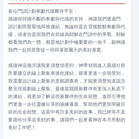
各位門訓計劃奉獻代禱夥伴平安：
感謝你持續不斷的奉獻與代禱的支持，神讓我們透過門
訓計劃而緊緊地與祂連結，無論你是在背後默默奉獻與代
禱，或者你是與我們在前線為耶穌在門訓中的爭戰，耶穌
都看我們為一體，都是祂計劃中極重要的一份子，願神讓
我們一起與眾聖徒一同得著那屬天的美好基業。
感謝神這個月讓我更清楚領受到，神帶領我進入晨禱社群
所要建立的線上聚集來彼此連結，接著更進一步領受到，
我需要設計線上聚集的意願調查表，才能更清楚知道該怎
麼安排規劃線上聚集。最後當我跟新夥伴有更深入私底下
的連結，就更加了解這些新夥伴的生命狀態，進而引導他
們更進一步往靈修分享的操練邁進，幫助他們更加突破目
前的生命狀態。這當中有許多美好的故事，我已經等不及
要跟你分享這美好的事，讓我們一起來看神在本月所動的
美好工作吧！