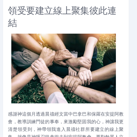
領受要建立線上聚集彼此連
結
感謝神這個月透過晨禱經文當中巴拿巴和保羅在安提阿教
會，教導訓練門徒的事奉，來激勵堅固我的心，神讓我更
清楚領受到，神帶領我進入晨禱社群所要建立的線上聚
集，就像是神呼召巴拿巴去到安提阿教會，要勸勉眾人立