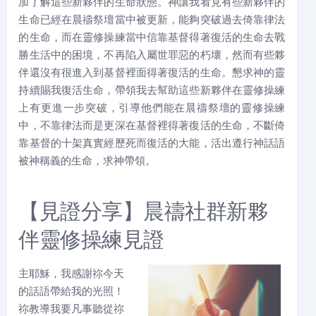
加了解這些新夥伴的生命狀態。神讓我看見有些新夥伴的
生命已經在晨禱祭壇當中被更新，能夠突破過去倚靠律法
的生命，而在靈修操練當中信靠基督得著復活的生命去戰
勝生活中的困境，不再陷入屬世罪惡的朽壞，然而有些夥
伴還沒有很進入到基督裡面得著復活的生命。懇求神的靈
持續賜我復活生命，帶領我去幫助這些新夥伴在靈修操練
上有更進一步突破，引導他們能在晨禱祭壇的靈修操練
中，不靠律法而是更深在基督裡得著復活的生命，不斷倚
靠基督的十架真實經歷死而復活的大能，活出遵行神話語
被神稱義的生命，求神帶領。
【見證分享】晨禱社群新夥
伴靈修操練見證
主耶穌，我感謝祢今天
的話語帶給我的光照！
祢教導我要凡事聽從祢