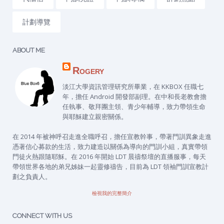
計劃導覽
ABOUT ME
Rogery
淡江大學資訊管理研究所畢業，在 KKBOX 任職七
年，擔任 Android 開發部副理。在中和長老教會擔
任執事、敬拜團主領、青少年輔導，致力帶領生命
與耶穌建立親密關係。
在 2014 年被神呼召走進全職呼召，擔任宣教幹事，帶著門訓異象走進
憑著信心募款的生活，致力建造以關係為導向的門訓小組，真實帶領
門徒火熱跟隨耶穌。在 2016 年開始 LDT 晨禱祭壇的直播服事，每天
帶領世界各地的弟兄姊妹一起靈修禱告，目前為 LDT 領袖門訓宣教計
劃之負責人。
檢視我的完整簡介
CONNECT WITH US