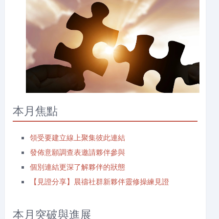
本月焦點
領受要建立線上聚集彼此連結
發佈意願調查表邀請夥伴參與
個別連結更深了解夥伴的狀態
【見證分享】晨禱社群新夥伴靈修操練見證
本月突破與進展