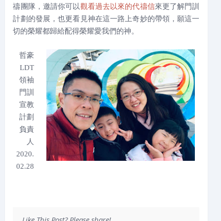
禱團隊，邀請你可以
觀看過去以來的代禱信
來更了解門訓
計劃的發展，也更看見神在這一路上奇妙的帶領，願這一
切的榮耀都歸給配得榮耀愛我們的神。
哲豪
LDT
領袖
門訓
宣教
計劃
負責
人
2020.
02.28
Like This Post? Please share!