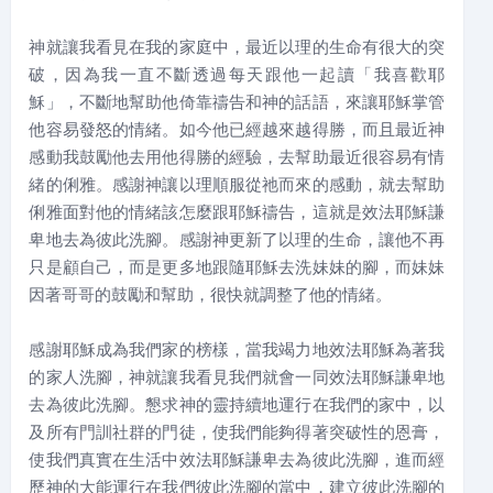
神就讓我看見在我的家庭中，最近以理的生命有很大的突
破，因為我一直不斷透過每天跟他一起讀「我喜歡耶
穌」，不斷地幫助他倚靠禱告和神的話語，來讓耶穌掌管
他容易發怒的情緒。如今他已經越來越得勝，而且最近神
感動我鼓勵他去用他得勝的經驗，去幫助最近很容易有情
緒的俐雅。感謝神讓以理順服從祂而來的感動，就去幫助
俐雅面對他的情緒該怎麼跟耶穌禱告，這就是效法耶穌謙
卑地去為彼此洗腳。感謝神更新了以理的生命，讓他不再
只是顧自己，而是更多地跟隨耶穌去洗妹妹的腳，而妹妹
因著哥哥的鼓勵和幫助，很快就調整了他的情緒。
感謝耶穌成為我們家的榜樣，當我竭力地效法耶穌為著我
的家人洗腳，神就讓我看見我們就會一同效法耶穌謙卑地
去為彼此洗腳。懇求神的靈持續地運行在我們的家中，以
及所有門訓社群的門徒，使我們能夠得著突破性的恩膏，
使我們真實在生活中效法耶穌謙卑去為彼此洗腳，進而經
歷神的大能運行在我們彼此洗腳的當中，建立彼此洗腳的