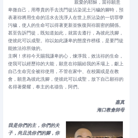
親愛的耶穌，當祢願意
卑微自己，用尊貴的手去洗門徒沾染泥土污穢的腳時，預
表著祢將用生命的活水去洗淨人在世上所沾染的一切罪孽
污穢，使人的生命可以得著更新並恢復與祢親密的關係。
甚至告訴門徒，既知道如此，就當去遵行，為彼此洗腳，
使彼此可以成聖。祢以如此謙卑的態度作榜樣，是要門徒
能效法祢所做的。
主啊！求祢今天賜我謙卑的心，煉淨我，效法祢的生命，
使我可以經歷祢的大能，願意在祢賜給我的禾場上，獻上
自己生命完全被祢使用，不管在家中、在校園或是在教
會，願意為彼此洗腳，使彼此可以成聖，放下自己願祢的
名得著榮耀，奉主的名禱告，阿們。
嘉真
海口教會師母
我是你們的主，你們的夫
子，尚且洗你們的腳，你