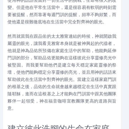
使用神的話語去面對一切生活中的挑戰，生命有很大的改
變。但是他在平常生活當中，還是很容易有軟弱的時刻需
要被提醒，然而靠著每週門訓的提醒，頻率不夠頻繁，而
使他還是很難徹底地在生活當中完全對齊神的眼光。
然而就當我在跟品佑的太太雅甯連結的時候，神就開啟我
屬靈的眼光，讓我看見雅甯本身就是被神興起的代禱者，
他就是神為品佑所預備在家庭生活中的幫助，他能夠延伸
門訓的部分，幫助品佑更能夠在這樣彼此分享靈修亮光中
被堅固。而我要幫助他們是建立每天穩定家庭靈修的祭
壇，使他們能夠穩定分享靈修的亮光，並且用神的話語來
幫助彼此在生活當中對齊神的眼光。當建立這樣家庭門訓
的根基之後，品佑的生命就會越來越穩定在生活中真實跟
隨耶穌，進而在這根基之上才能夠在門訓當中跟其他團隊
夥伴一起領受，神在福音咖啡宣教團隊更高的道路與旨
意。
建立彼此洗腳的生命在家庭