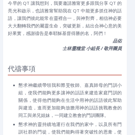
今早的 QT 讓我想到，我要邀請雅甯更多跟我分享 QT 的
亮光和啟示，也請雅甯幫助我在 QT 中能更多抓住神的話
語，讓我們彼此能常在靈裡合一，與神對齊，相信神必要
大大翻轉我們的屬靈生命，突破更新，結出合神心意的美
好果實，感謝禱告是奉耶穌基督得勝的名，阿們！
品佑
士林靈糧堂 小組長 / 敬拜團員
代禱事項
懇求神繼續帶領我和際旻牧師、嘉真師母的門訓小
組，使我們能夠更多讓神的話語來建造家庭門訓的
關係，使得他們能夠在生活中用神的話語彼此幫助
與建造，進而更加能夠放膽用神的話語挑戰教會的
同工與弟兄姐妹，一同建立教會的門訓團隊。
懇求神的靈持續地運行在我們的家中，以及所有門
訓社群的門徒，使我們能夠得著突破性的恩膏，使