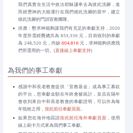
我們真實在生活中效法耶穌謙卑去為彼此洗腳，進
而經歷神的大能運行在我們彼此洗腳的當中，建立
彼此洗腳的門訓宣教團隊。
供應：懇求神能夠讓我們有充足的奉獻支持，2020
年度所需經費總共為 853,336 元，目前收到的奉獻
為 248,520 元，尚缺
604,816
元，求神能夠供應我
們所需用的一切。(
直接線上奉獻支持
)
為我們的事工奉獻
感謝中和長老教會提供「宣教基金」成為事工募款
的平台，您奉獻金額在年終會被統計，並且在隔年
會收到來自中和長老教會的奉獻證明，可以作為每
年抵稅之用，
按此前往奉獻頁面
。
如果您在海外地區請
按此前往海外奉獻頁面
，使用
線上刷卡方式來為我們事工奉獻。