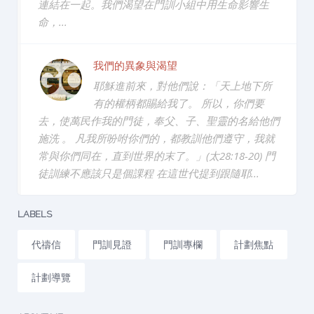
連結在一起。我們渴望在門訓小組中用生命影響生
命，...
我們的異象與渴望
耶穌進前來，對他們說：「天上地下所
有的權柄都賜給我了。 所以，你們要
去，使萬民作我的門徒，奉父、子、聖靈的名給他們
施洗 。 凡我所吩咐你們的，都教訓他們遵守，我就
常與你們同在，直到世界的末了。」(太28:18-20) 門
徒訓練不應該只是個課程 在這世代提到跟隨耶...
LABELS
代禱信
門訓見證
門訓專欄
計劃焦點
計劃導覽