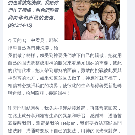
們也當彼此洗腳。我給你
們作了榜樣，叫你們照着
我向你們所做的去做。
(約13:14-15)
今天的 QT 中看見，耶穌
降卑自己為門徒洗腳，給
我們做了榜樣，領受到神要我們放下自己的驕傲，把從用
自己的眼光調整成用神的眼光來看弟兄姐妹的需要，彼此
的代禱代求，把人帶到耶穌的面前，勇敢的挑戰彼此要與
神對齊的地方，如果知道並且去做了，神應許就有福了，
相信神必擴張我們的境界，使彼此的生命都得著更新翻轉
與造就，哈利路亞，榮耀歸神！
昨天門訓結束後，我先去捷運站接雅甯，再載哲豪回家，
在路上就分享到雅甯生命的異象和呼召，感謝神，透過哲
豪提醒我們，雅甯是我的 Helper，我們要效法耶穌為門
徒洗腳，溝通時要放下自己的想法，用神的眼光來對齊，