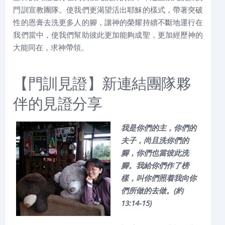
門訓宣教團隊。使我們更渴望活出耶穌的樣式，帶著突破
性的恩膏去洗更多人的腳，讓神的榮耀持續不斷地運行在
我們當中，使我們幫助彼此更加能夠成聖，更加經歷神的
大能同在，求神帶領。
【門訓見證】新連結團隊夥
伴的見證分享
我是你們的主，你們的
夫子，尚且洗你們的
腳，你們也當彼此洗
腳。我給你們作了榜
樣，叫你們照着我向你
們所做的去做。(約
13:14-15)