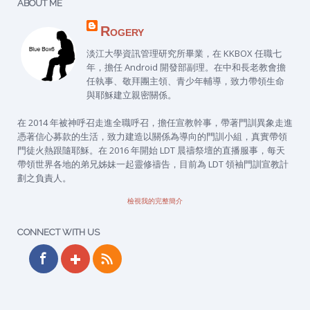
ABOUT ME
Rogery
淡江大學資訊管理研究所畢業，在 KKBOX 任職七
年，擔任 Android 開發部副理。在中和長老教會擔
任執事、敬拜團主領、青少年輔導，致力帶領生命
與耶穌建立親密關係。
在 2014 年被神呼召走進全職呼召，擔任宣教幹事，帶著門訓異象走進
憑著信心募款的生活，致力建造以關係為導向的門訓小組，真實帶領
門徒火熱跟隨耶穌。在 2016 年開始 LDT 晨禱祭壇的直播服事，每天
帶領世界各地的弟兄姊妹一起靈修禱告，目前為 LDT 領袖門訓宣教計
劃之負責人。
檢視我的完整簡介
CONNECT WITH US