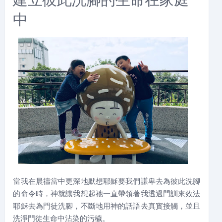
中
當我在晨禱當中更深地默想耶穌要我們謙卑去為彼此洗腳
的命令時，神就讓我想起祂一直帶領著我透過門訓來效法
耶穌去為門徒洗腳，不斷地用神的話語去真實接觸，並且
洗淨門徒生命中沾染的污穢。