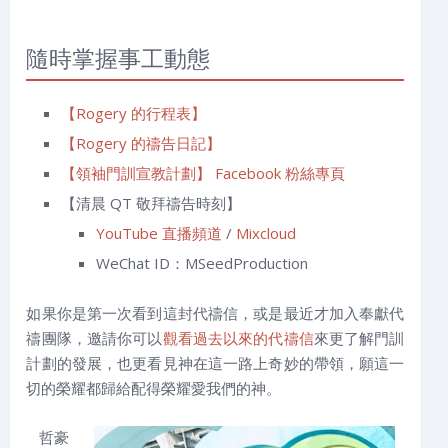
隨時掌握事工動態
【Rogery 的行程表】
【Rogery 的禱告日記】
【領袖門訓宣教計劃】 Facebook 粉絲專頁
【清晨 QT 敬拜禱告時刻】
YouTube 直播頻道
/
Mixcloud
WeChat ID：MSeedProduction
如果你是第一次看到這封代禱信，或是最近才加入奉獻代
禱團隊，邀請你可以
觀看過去以來的代禱信
來更了解門訓
計劃的發展，也更看見神在這一路上奇妙的帶領，願這一
切的榮耀都歸給配得榮耀愛我們的神。
哲豪