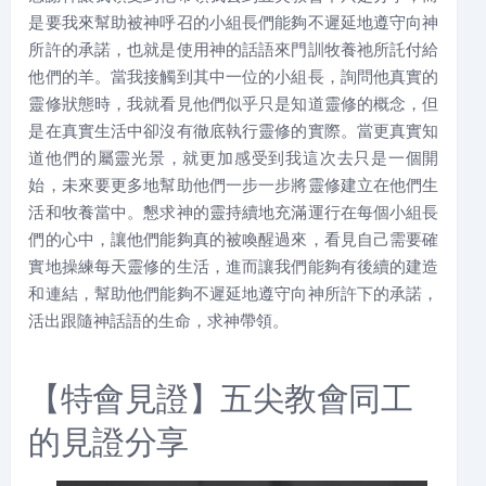
是要我來幫助被神呼召的小組長們能夠不遲延地遵守向神
所許的承諾，也就是使用神的話語來門訓牧養祂所託付給
他們的羊。當我接觸到其中一位的小組長，詢問他真實的
靈修狀態時，我就看見他們似乎只是知道靈修的概念，但
是在真實生活中卻沒有徹底執行靈修的實際。當更真實知
道他們的屬靈光景，就更加感受到我這次去只是一個開
始，未來要更多地幫助他們一步一步將靈修建立在他們生
活和牧養當中。懇求神的靈持續地充滿運行在每個小組長
們的心中，讓他們能夠真的被喚醒過來，看見自己需要確
實地操練每天靈修的生活，進而讓我們能夠有後續的建造
和連結，幫助他們能夠不遲延地遵守向神所許下的承諾，
活出跟隨神話語的生命，求神帶領。
【特會見證】五尖教會同工
的見證分享