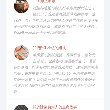
LDT 線上奉獻
感謝神透過你的支持奉獻讓我們在這末
後的日子彼此成為屬靈爭戰的夥伴，讓
我們一同看見神透過我們的擺上在這世代興起許許多
多平信徒領袖為祂捨命，成就祂在這世上的大使命，
與耶穌一同搶救千千萬萬的靈魂。 - ...
我們門訓小組的組成
惟用愛心說誠實話，凡事長進，連於元
首基督， 全身都靠他聯絡得合式，百節
各按各職，照著各體的功用彼此相助，便叫身體漸漸
增長，在愛中建立自己。(弗4:15-16) 不同教會平信
徒的一致看見 我們是一群在不同教會擔任牧養的平
信徒領袖 我們目前門徒成員有來自各地不同宗派的
教...
關於計劃負責人的生命故事