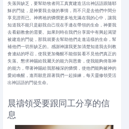
失落與缺乏，要幫助牧者同工真實建造活出神話語跟隨耶
穌的門徒，是神要我去做的事情，而不只是去他們中間分
享見證而已。神將祂的憐憫更多地充滿在我的心中，讓我
知道我不能只是顧我自己現在手邊在帶領的生命，神要我
去看顧教會的需要。如果到時在我們分享當中有興起渴望
被建造的門徒，那我就要去幫助他們走進這樣的生命，幫
補他們一切所缺乏的。感謝神讓我更加清楚知道我去到教
會連結的呼召，使我更加儆醒不能假裝看不見他們真正的
失落。懇求神賜給我屬天的能力與恩膏，使我能夠倚靠神
的能力，帶著神賜給我那極深的憐憫，使他們能夠被神的
愛給喚醒，進而願意跟著我們一起操練，每天靈修領受活
出神話語的門徒生命。
晨禱領受要跟同工分享的信
息