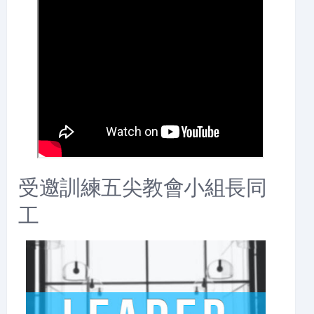
受邀訓練五尖教會小組長同
工