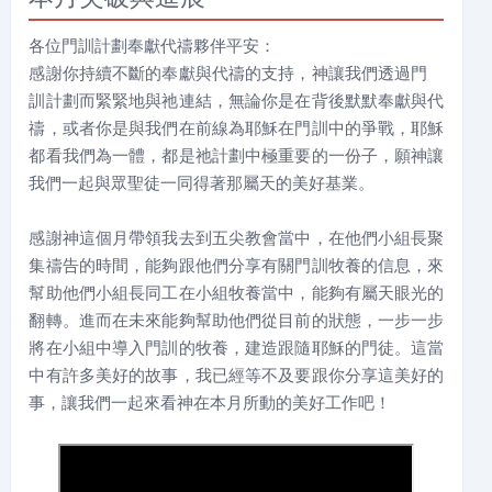
各位門訓計劃奉獻代禱夥伴平安：
感謝你持續不斷的奉獻與代禱的支持，神讓我們透過門
訓計劃而緊緊地與祂連結，無論你是在背後默默奉獻與代
禱，或者你是與我們在前線為耶穌在門訓中的爭戰，耶穌
都看我們為一體，都是祂計劃中極重要的一份子，願神讓
我們一起與眾聖徒一同得著那屬天的美好基業。
感謝神這個月帶領我去到五尖教會當中，在他們小組長聚
集禱告的時間，能夠跟他們分享有關門訓牧養的信息，來
幫助他們小組長同工在小組牧養當中，能夠有屬天眼光的
翻轉。進而在未來能夠幫助他們從目前的狀態，一步一步
將在小組中導入門訓的牧養，建造跟隨耶穌的門徒。這當
中有許多美好的故事，我已經等不及要跟你分享這美好的
事，讓我們一起來看神在本月所動的美好工作吧！