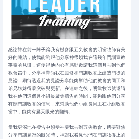
感謝神在前一陣子讓我有機會跟五尖教會的明當牧師有美
好的連結，使我能夠跟他分享神帶領我在這幾年門訓宣教
事奉的見證，這使得他內心有感動邀請我這個月去到他們
教會當中，分享神帶領我在靈修和門訓牧養上建造門徒的
見證，期待透過我的見證分享能夠幫助他們教會的同工和
弟兄姊妹得著突破與更新。在連結之後，明當牧師就邀請
我在他們這個月小組長聚集禱告的時間，能夠跟他們分享
有關門訓牧養的信息，來幫助他們小組長同工在小組牧養
當中，能夠有屬天眼光的翻轉。
當我更深地在禱告中領受神要我去到五尖教會，所要對焦
分享門訓見證的眼光時，神讓我看見他們在門訓牧養上的