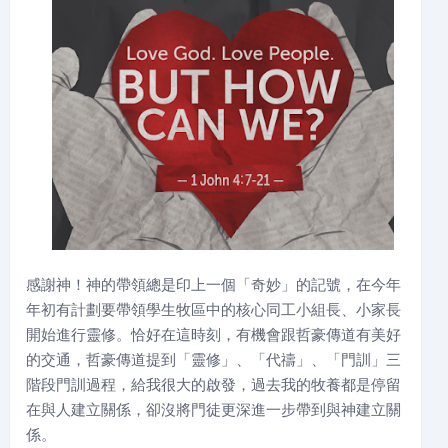
感謝神！神的帶領總是印上一個「奇妙」的記號，在今年
年初有計劃要帶領學生牧區中的核心同工小組長、小家長
開始進行靈修。恰好在這時刻，有機會跟哲豪傳道有美好
的交通，哲豪傳道提到「靈修」、「代禱」、「門訓」三
階段門訓過程，給我很大的啟發，過去我的牧養都是停留
在與人建立關係，卻沒將門徒更深進一步帶到與神建立關
係。