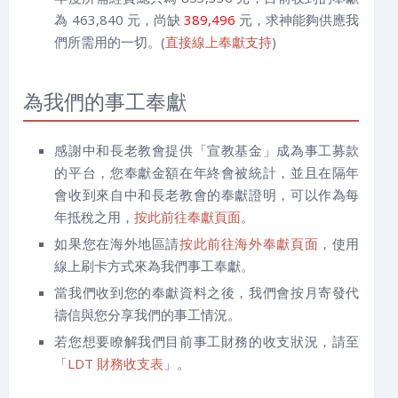
為 463,840 元，尚缺
389,496
元，求神能夠供應我
們所需用的一切。(
直接線上奉獻支持
)
為我們的事工奉獻
感謝中和長老教會提供「宣教基金」成為事工募款
的平台，您奉獻金額在年終會被統計，並且在隔年
會收到來自中和長老教會的奉獻證明，可以作為每
年抵稅之用，
按此前往奉獻頁面
。
如果您在海外地區請
按此前往海外奉獻頁面
，使用
線上刷卡方式來為我們事工奉獻。
當我們收到您的奉獻資料之後，我們會按月寄發代
禱信與您分享我們的事工情況。
若您想要瞭解我們目前事工財務的收支狀況，請至
「
LDT 財務收支表
」。