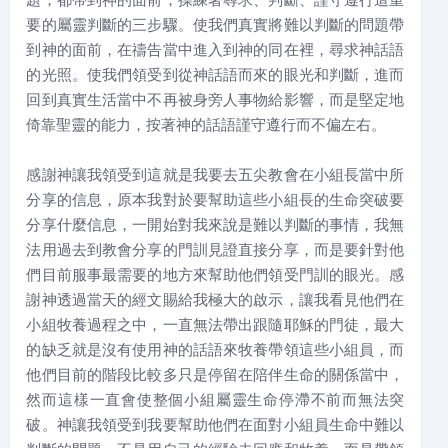
要的屬靈判斷的三步驟。使我們真實將難以判斷的問題帶
到神的面前，在禱告當中進入到神的同在裡，尋求神話語
的光照。使我們領受到從神話語而來的眼光和判斷，進而
回到真實生活當中不再被身旁人事物給影響，而是堅定地
倚靠聖靈的能力，按著神的話語謹守遵行而不偏左右。
感謝神讓我領受到這就是我要去五尖教會在小組長當中所
分享的信息，原本我對於要幫助這些小組長的生命突破要
分享什麼信息，一開始對我來說是難以判斷的事情，我無
法用過去到教會分享的門訓見證直接分享，而是要針對他
們目前服事最需要的地方來幫助他們領受門訓的眼光。感
謝神透過當天的經文賜給我極大的啟示，讓我看見他們在
小組牧養過程之中，一直無法帶出跟隨耶穌的門徒，最大
的缺乏就是沒有使用神的話語來牧養帶領這些小組員，而
他們目前的階段比較多只是停留在陪伴生命的關係當中，
然而這樣一直會使整個小組屬靈生命停滯不前而無法突
破。神讓我領受到我要幫助他們在面對小組員生命中難以