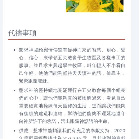
代禱事項
懇求神賜給宛倩傳道有從神而來的智慧、耐心、愛
心、信心，來帶領五尖教會學生牧區及各樣事工的
服事。並且求主興起學生牧區，叫年輕人不小看自
己年輕，使他們能夠堅持天天讀神的話，倚靠主，
緊緊跟隨耶穌。
懇求神的靈持續地充滿運行在五尖教會每個小組長
們的心中，讓他們能夠真的被喚醒過來，看見自己
需要確實地操練每天靈修的生活，進而讓我們能夠
有後續的建造和連結，幫助他們能夠不遲延地遵守
向神所許下的承諾，活出跟隨神話語的生命。
供應：懇求神能夠讓我們有充足的奉獻支持，2020
年度所需經費總共為 853,336 元，目前收到的奉獻