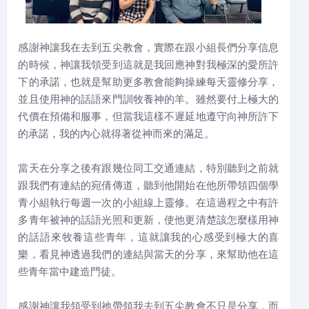
感謝神讓我在去到五尖教會，實際在跟小組長們分享信息
的時候，神讓我領受到這就是我回應神對我極深的愛所許
下的承諾，也就是幫助更多教會能夠操練每天靈修分享，
並且使用神的話語來門訓牧養神的羊。雖然要付上極大的
代價在預備和服事，但當我這樣不遲延地遵守向神所許下
的承諾，我的內心就得著從神而來的滿足。
當天在分享之後有跟幾位同工交通連結，特別聽到之前就
跟我們有連結的宛倩傳道，聽到他開始在他所帶領四個學
青小組執行每週一次的小組線上靈修。在這過程之中有許
多青年被神的話語光照和更新，使他更清楚該怎麼樣用神
的話語來牧養這些青年，這就讓我的心感受到極大的喜
樂，看見神透過我們的連結與當天的分享，來幫助他在這
些青年當中建造門徒。
感謝神讓我領受到祂帶領我去到五尖教會不只是分享，而