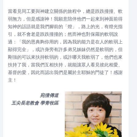
當看見同工要與神建立關係的旅程中，總是跌跌撞撞、軟
弱無力，但是感謝神！我願意陪伴他們一起來到神面前得
知神的話語就是我們腳前的「燈」，路上的光，有燈光指
引，就不會老是跌跌撞撞的；然而神也對保羅的軟弱說
過：「我的恩典夠你用的，因為我的能力是在人的軟弱上
顯得完全」，或許身旁有許多弟兄姊妹仍然是軟弱的，但
剛強的可以來扶持軟弱的，或許哪天我軟弱了，他們也來
扶持了我，當我們互相扶持，就能讓眾人看見彼此相愛、
基督的愛，因此而認出我們是屬於主耶穌的門徒了！感謝
主！
宛倩傳道
五尖長老教會
學青牧區