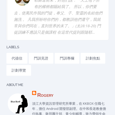
有的權柄都賜給我了。 所以，你們要
去，使萬民作我的門徒，奉父、子、聖靈的名給他們
施洗 。 凡我所吩咐你們的，都教訓他們遵守，我就
常與你們同在，直到世界的末了。」(太28:18-20) 門
徒訓練不應該只是個課程 在這世代提到跟隨耶...
LABELS
代禱信
門訓見證
門訓專欄
計劃焦點
計劃導覽
ABOUT ME
Rogery
淡江大學資訊管理研究所畢業，在 KKBOX 任職七
年，擔任 Android 開發部副理。在中和長老教會擔
任執事、敬拜團主領、青少年輔導，致力帶領生命