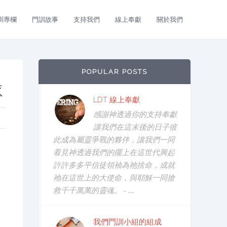
訓專欄
門訓故事
支持我們
線上奉獻
關於我們
POPULAR POSTS
隊
LDT 線上奉獻
感謝神透過你的支持奉獻
讓我們在這末後的日子彼
此成為屬靈爭戰的夥伴，讓我們一同
看見神透過我們的擺上在這世代興起
許許多多平信徒領袖為祂捨命，成就
祂在這世上的大使命，與耶穌一同搶
救千千萬萬的靈魂。 - ...
我們門訓小組的組成