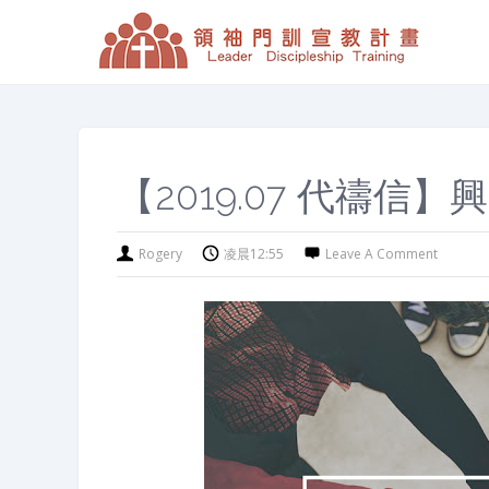
【2019.07 代禱
Rogery
凌晨12:55
Leave A Comment