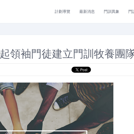
計劃導覽
最新消息
門訓異象
門
信】興起領袖門徒建立門訓牧養團