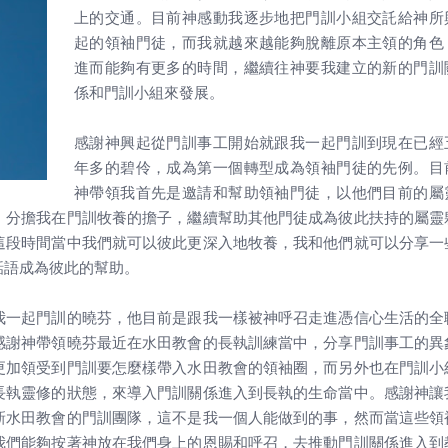
上的交通。目前神感動我逐步地把門訓小組交託給神所
起的領袖門徒，而我就越來越能夠脫離原本主領的角色
進而能夠有更多的時間，繼續往神要我建立的新的門訓
係和門訓小組來發展。
感謝神興起從門訓事工開始就跟我一起門訓到現在已經
年多的碧伶，成為第一個轉型成為領袖門徒的先例。目
神帶領我首先是邀請和幫助領袖門徒，以他們目前的屬
，分擔我在門訓牧養的擔子，繼續幫助其他門徒成為彼此扶持的屬靈
這段時間當中我們就可以彼此更深入地牧養，我和他們就可以分享一
話語成為彼此的幫助。
我一起門訓的曉芬，他目前是跟我一樣被神呼召走進憑信心生活的全
感謝神帶領曉芬最近在水田教會的長執訓練當中，分享門訓事工的異
更加領受到門訓要怎麼樣帶入水田教會的領袖圈，而另外也在門訓小
長執靈修的狀態，來導入門訓關係進入到長執的生命當中。感謝神讓
新水田教會的門訓團隊，這不是我一個人能做到的事，然而當這些領
我們能夠按著神放在我們身上的恩賜和呼召，去推動門訓關係進入到