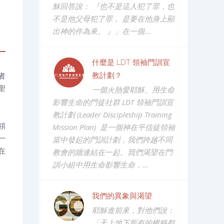
穌回答說： 『也不是這人犯了罪，也
不是他父母犯了罪， 是要在他身上顯
出神的作為來。 』」在一個...
什麼是 LDT 領袖門訓宣
者
教計劃？
聖
一個火熱愛耶穌、用生命
影響生命的門徒社群 LDT 領袖門訓宣
教計劃 (Leader Discipleship Training
領
Mission Plan) 是一個神在平信徒領袖
一
當中發起的門訓計劃，我們跨越不同
在
教會的牆連結在一起。我們渴望在門
訓小組中用生命影響生命，...
我們的異象與渴望
耶穌進前來，對他們說：
「天上地下所有的權柄都