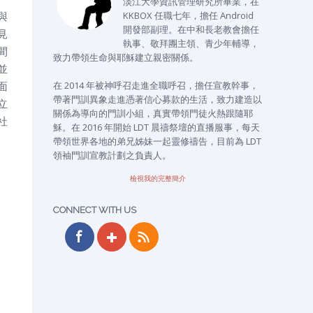
淡江大學資訊管理研究所畢業，在
與
KKBOX 任職七年，擔任 Android
開發部副理。在中和長老教會擔任
見
執事、敬拜團主領、青少年輔導，
間
致力帶領生命與耶穌建立親密關係。
並
面
在 2014 年被神呼召走進全職呼召，擔任宣教幹事，
帶著門訓異象走進憑著信心募款的生活，致力建造以
立
關係為導向的門訓小組，真實帶領門徒火熱跟隨耶
社
穌。在 2016 年開始 LDT 晨禱祭壇的直播服事，每天
帶領世界各地的弟兄姊妹一起靈修禱告，目前為 LDT
領袖門訓宣教計劃之負責人。
檢視我的完整簡介
CONNECT WITH US