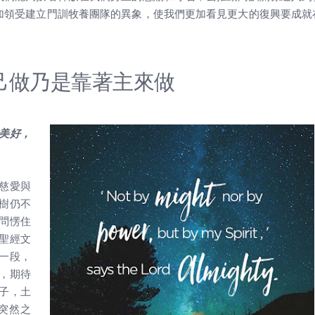
加領受建立門訓牧養團隊的異象，使我們更加看見更大的復興要成就
己做乃是靠著主來做
美好，
慈愛與
樹仍不
問愣住
聖經文
一段，
，期待
子，土
突然之