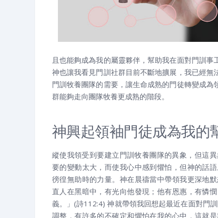
且也能夠成為我的屬靈夥伴，幫助我在面對門訓事
神也讓我看見門訓社群目前不斷地擴展，我已經無
門訓牧養團隊的需要，讓生命成熟的門徒轉變成為
群能夠走向團隊牧養更成熟的階段。
神興起領袖門徒成為我的
縱使我領受到要建立門訓牧養團隊的異象，但這異
acebook
Google+
RSS
要的變動太大，而使我心中感到懼怕，但神的話語
徬徨無助時的力量。神在晨禱當中帶領我更深地默
直人在黑暗中，有光向他發現；他有恩惠，有憐憫
義。」(詩112:4) 神就帶領我回想起最近在面對門
調整，有許多的不確定和懼怕在我的心中，這就是