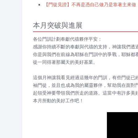
【門徒見證】不再是憑自己做乃是靠著主來做
本月突破與進展
各位門訓計劃奉獻代禱夥伴平安：
感謝你持續不斷的奉獻與代禱的支持，神讓我們透
你是與我們在前線為耶穌在門訓中的爭戰，耶穌都
徒一同得著那屬天的美好基業。
這個月神讓我看見經過這幾年的門訓，有些門徒已
袖門徒，並且也成為我的屬靈夥伴，幫助我在面對
起領受神要帶領我們所走的道路。這當中有許多美
本月所動的美好工作吧！