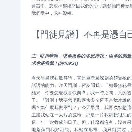
會當中。懇求神繼續堅固我們的心，讓領袖門徒更
我們當中，求神帶領。
【門徒見證】不再是憑自
主─耶和華啊，求你為你的名恩待我；因你的慈愛
求你搭救我！(詩
109:21
)
今天早晨我在敬拜時，真是重新且深刻的領受祂的
話語的能力。昨天門訓，哲豪問我：「如果無花果
結果，你要怎麼歡喜快樂？」我一時之間，真的被
了。「對啊！我要怎麼歡喜快樂？這不是我常說的
嗎？為什麼我做不到？」今天早晨，我再次默想這
主讓我站在一大片的荒地，那是一片我耕耘很久的
這一年一次收成的日子。但，什麼都沒有，沒有果
地荒蕪到我好沮喪。我站在那裡，我只能哭泣，