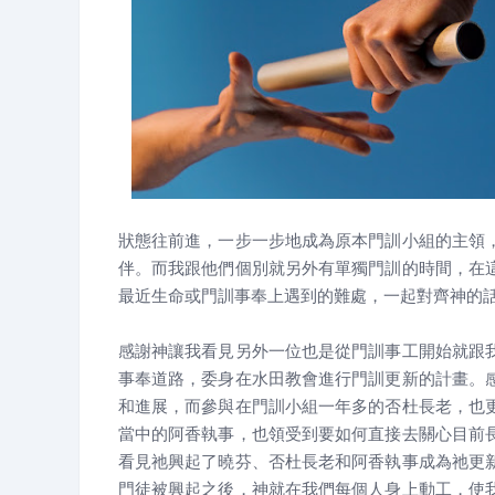
狀態往前進，一步一步地成為原本門訓小組的主領
伴。而我跟他們個別就另外有單獨門訓的時間，在
最近生命或門訓事奉上遇到的難處，一起對齊神的
感謝神讓我看見另外一位也是從門訓事工開始就跟
事奉道路，委身在水田教會進行門訓更新的計畫。
和進展，而參與在門訓小組一年多的否杜長老，也
當中的阿香執事，也領受到要如何直接去關心目前
看見祂興起了曉芬、否杜長老和阿香執事成為祂更
門徒被興起之後，神就在我們每個人身上動工，使