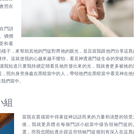
會照在
在門訓
、憐憫
受和看
的樣子，來幫助其他的門徒對齊祂的眼光，並且當我跟他們分享這異
夥伴。這就使我的心越來越不懼怕，看見神透過門徒生命的突破所給
讓我知道只要我持續定睛看見祂所發出來的光，我就會更多被祂的
皿，照向身旁身處在黑暗當中的人，帶領他們在黑暗當中看見神在他
在我們當中。
小組
當我在晨禱當中得著從神話語而來的力量和清楚的領受
後，我就更具體在每個門訓小組當中禱告領袖門徒的
選，而我也開始逐步跟這些領袖門徒個別有深入在這異