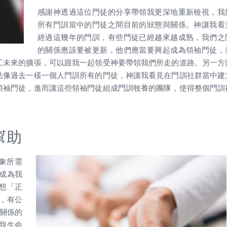
感謝神透過這位門徒的分享帶領我更深地重新檢視，我
所有門訓當中的門徒之間目前的狀態與關係。神讓我看
經過這幾年的門訓，有些門徒已經越來越成熟，我們之
的關係應該要被更新，他們應當要興起成為領袖門徒，
工未來的擴張，可以跟我一起領受神要帶領我們所走的道路。另一方
法像過去一樣一個人門訓所有的門徒，神讓我看見在門訓社群當中建
領袖門徒，進而讓這些領袖門徒組成門訓牧養的團隊，使得整個門訓
幫助
象所需
成為我
想「正
，有公
訓關係的
我生命