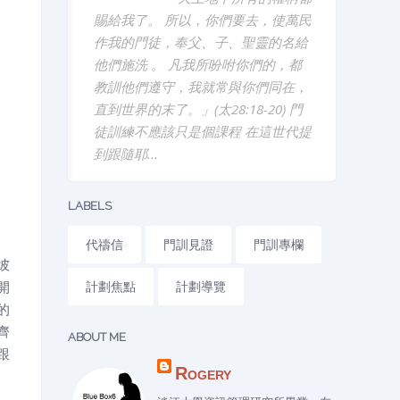
賜給我了。 所以，你們要去，使萬民
作我的門徒，奉父、子、聖靈的名給
他們施洗 。 凡我所吩咐你們的，都
教訓他們遵守，我就常與你們同在，
直到世界的末了。」(太28:18-20) 門
徒訓練不應該只是個課程 在這世代提
到跟隨耶...
LABELS
代禱信
門訓見證
門訓專欄
彼
開
計劃焦點
計劃導覽
的
齊
ABOUT ME
跟
Rogery