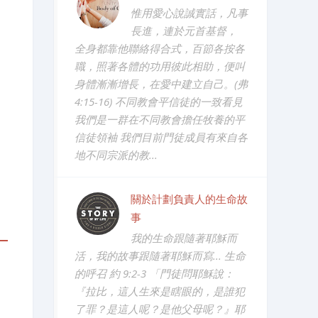
惟用愛心說誠實話，凡事
長進，連於元首基督，
全身都靠他聯絡得合式，百節各按各
職，照著各體的功用彼此相助，便叫
身體漸漸增長，在愛中建立自己。(弗
4:15-16) 不同教會平信徒的一致看見
我們是一群在不同教會擔任牧養的平
信徒領袖 我們目前門徒成員有來自各
地不同宗派的教...
關於計劃負責人的生命故
事
我的生命跟隨著耶穌而
活，我的故事跟隨著耶穌而寫... 生命
的呼召 約 9:2-3 「門徒問耶穌說：
『拉比，這人生來是瞎眼的，是誰犯
了罪？是這人呢？是他父母呢？』耶