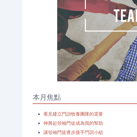
本月焦點
看見建立門訓牧養團隊的需要
神興起領袖門徒成為我的幫助
讓領袖門徒逐步接手門訓小組