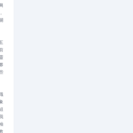
興
，
關
五
前
靈
夥
些
職
象
組
我
袖
教