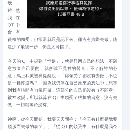
我，
雖然
我在
QT 中
會有
很棒的領受，但常常就只是記下來、卻沒有實際去做，總
是少了最後一步，仍是太可惜了。
今天的 QT 中提到「悖逆」，就是只用自己的想法、不願
意放棄自己要的，就會聽不見神的聲音，不了解神的心
意；馬上我就被神提醒說：「妳領受了卻沒有去做，不也
是一種悖逆嗎？」因為我仍停在自己原來的想法中，想等
到我有時間有力氣再做，這部分的自己仍沒有（不願意）
被神改變，所以就算在 QT 中領受了很棒的旨意，沒有去
做，一切就等於沒有。
神啊，從今天開始，我要天天問祢：「今天有什麼是我要
順服而去做的事？」、「從 QT 的領受中，有什麼是我今