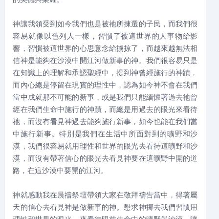
神讓我領受到如今我們也是被祂所揀選的子民，而我們很
容易就像以色列人一樣，習慣了被這世界的人事物給影
響，習慣被這世界的心思意念給擄掠了，而越來越無法相
信神是能夠在沙漠中開江河做新事的神。我們很容易只是
在知識上的理解和承認聖經中，提到神曾經施行的神蹟，
而內心總是停留在現實的理性中，認為如今神不會在我們
當中成就那不可能的新事，或是我們只能緬懷著過去祂曾
經在我們生命中施行的神蹟，而總是用過去的眼光來看待
祂，而沒有看見神過去能夠施行新事，如今也能在我們當
中施行新事。特別是我們在生活中所面對到的曠野和沙
漠，我們很容易就用理性和世界的眼光去看待這曠野和沙
漠，而沒有帶著信心的眼光去看見神要在這曠野中開的道
路，在這沙漠中要開的江河。
神就感動我在晨禱祭壇帶領大家在敬拜禱告當中，得著屬
天的信心去看見神是做新事的神。懇求神挪去我們習慣用