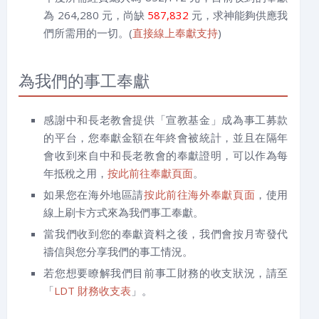
為 264,280 元，尚缺
587,832
元，求神能夠供應我
們所需用的一切。(
直接線上奉獻支持
)
為我們的事工奉獻
感謝中和長老教會提供「宣教基金」成為事工募款
的平台，您奉獻金額在年終會被統計，並且在隔年
會收到來自中和長老教會的奉獻證明，可以作為每
年抵稅之用，
按此前往奉獻頁面
。
如果您在海外地區請
按此前往海外奉獻頁面
，使用
線上刷卡方式來為我們事工奉獻。
當我們收到您的奉獻資料之後，我們會按月寄發代
禱信與您分享我們的事工情況。
若您想要瞭解我們目前事工財務的收支狀況，請至
「
LDT 財務收支表
」。