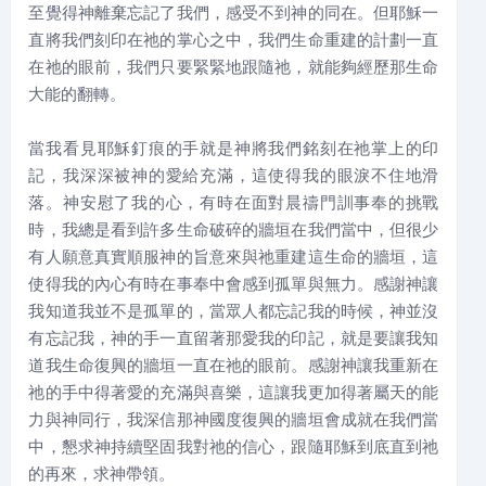
至覺得神離棄忘記了我們，感受不到神的同在。但耶穌一
直將我們刻印在祂的掌心之中，我們生命重建的計劃一直
在祂的眼前，我們只要緊緊地跟隨祂，就能夠經歷那生命
大能的翻轉。
當我看見耶穌釘痕的手就是神將我們銘刻在祂掌上的印
記，我深深被神的愛給充滿，這使得我的眼淚不住地滑
落。神安慰了我的心，有時在面對晨禱門訓事奉的挑戰
時，我總是看到許多生命破碎的牆垣在我們當中，但很少
有人願意真實順服神的旨意來與祂重建這生命的牆垣，這
使得我的內心有時在事奉中會感到孤單與無力。感謝神讓
我知道我並不是孤單的，當眾人都忘記我的時候，神並沒
有忘記我，神的手一直留著那愛我的印記，就是要讓我知
道我生命復興的牆垣一直在祂的眼前。感謝神讓我重新在
祂的手中得著愛的充滿與喜樂，這讓我更加得著屬天的能
力與神同行，我深信那神國度復興的牆垣會成就在我們當
中，懇求神持續堅固我對祂的信心，跟隨耶穌到底直到祂
的再來，求神帶領。