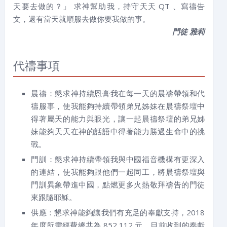
天要去做的？」 求神幫助我，持守天天 QT 、寫禱告
文，還有當天就順服去做你要我做的事。
門徒 雅莉
代禱事項
晨禱：懇求神持續恩膏我在每一天的晨禱帶領和代
禱服事，使我能夠持續帶領弟兄姊妹在晨禱祭壇中
得著屬天的能力與眼光，讓一起晨禱祭壇的弟兄姊
妹能夠天天在神的話語中得著能力勝過生命中的挑
戰。
門訓：懇求神持續帶領我與中國福音機構有更深入
的連結，使我能夠跟他們一起同工，將晨禱祭壇與
門訓異象帶進中國，點燃更多火熱敬拜禱告的門徒
來跟隨耶穌。
供應：懇求神能夠讓我們有充足的奉獻支持，2018
年度所需經費總共為 852,112 元，目前收到的奉獻