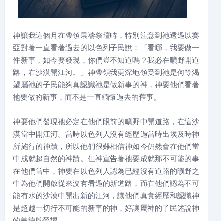
神讓我這個月在帶領晨禱祭壇時，特別注意到祂透過以賽
亞對著一直看著過去的以色列子民說：「看哪，我要做一
件新事，如今要發現，你們豈不知道嗎？我必在曠野開道
路，在沙漠開江河。」神帶領我更深地領受到祂是何等渴
望屬祂的子民能夠真認識祂是做新事的神，神要他們看著
祂要做的新事，而不是一直緬懷過去的舊事。
神要他們發現祂必定在他們眼前的曠野中開道路，在這沙
漠當中開江河。當時以色列人沒有經歷過當時出埃及時神
所施行的神蹟，所以他們很難相信神如今仍然會在他們當
中成就超自然的神蹟。但神宣告著祂要成就那不可能的事
在他們當中，神要在以色列人認為已經沒有道路的曠野之
中為他們開啟從來沒有看過的新道路，而在他們認為不可
能有水的沙漠中開出新的江河，讓他們真實經歷和認識神
是超越一切行不可能的新事的神，好讓屬神的子民述說神
的美德與榮耀。