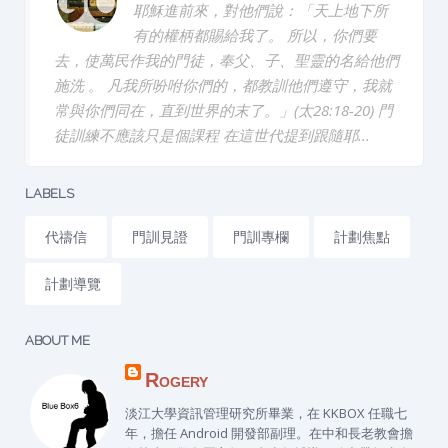
耶穌進前來，對他們說：「天上地下所
有的權柄都賜給我了。 所以，你們要
去，使萬民作我的門徒，奉父、子、聖靈的名給他們
施洗 。 凡我所吩咐你們的，都教訓他們遵守，我就
常與你們同在，直到世界的末了。」(太28:18-20) 門
徒訓練不應該只是個課程 在這世代提到跟隨耶...
LABELS
代禱信
門訓見證
門訓專欄
計劃焦點
計劃導覽
ABOUT ME
Rogery
淡江大學資訊管理研究所畢業，在 KKBOX 任職七
年，擔任 Android 開發部副理。在中和長老教會擔