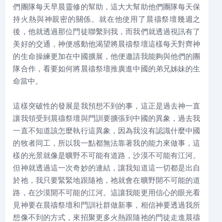
們團隊每天早晨靈修的幫助，這大大幫助他們團隊每天保
持火熱與神親密的關係。就在他使用了晨禱祭壇幾週之
後，他就透過那位門徒聯繫到我，而我們就透過視訊有了
美好的交通，神便感動他渴望將晨禱祭壇這樣每天對齊神
的生命操練更加在中國擴展，他便邀請我能夠與他們的團
隊合作，看要如何將晨禱祭壇推廣進中國的弟兄姊妹的生
命當中。
這樣突破性的發展是我預想不到的事，這正是過去神一直
讓我領受到晨禱祭壇與門訓要擴張到中國的異象，過去我
一直不知道該怎麼執行這異象，因為我沒有認識什麼中國
的牧者同工，所以我一點都無法靠著我的能力來做事，這
樣的光景就像是曠野不可能有道路，沙漠不可能有江河。
但神就透過這一次奇妙的連結，讓我知道這一切都是出自
於祂，我只要緊緊地跟隨祂，祂就會在曠野開不可能的道
路，在沙漠開不可能的江河。這讓我能更用信心的眼光看
見神要在晨禱祭壇和門訓社群做新事，相信神要透過我所
想像不到的方式，來招聚更多火熱跟隨祂的門徒走進晨禱