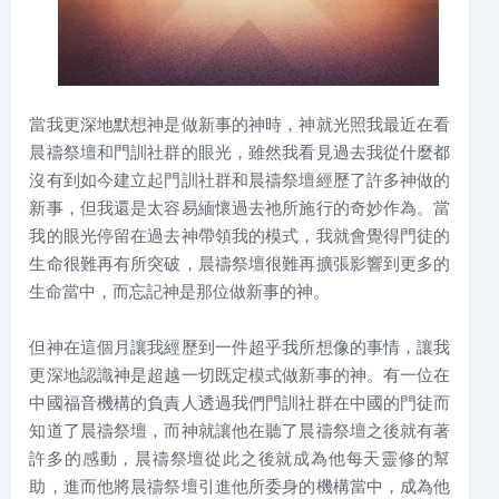
當我更深地默想神是做新事的神時，神就光照我最近在看
晨禱祭壇和門訓社群的眼光，雖然我看見過去我從什麼都
沒有到如今建立起門訓社群和晨禱祭壇經歷了許多神做的
新事，但我還是太容易緬懷過去祂所施行的奇妙作為。當
我的眼光停留在過去神帶領我的模式，我就會覺得門徒的
生命很難再有所突破，晨禱祭壇很難再擴張影響到更多的
生命當中，而忘記神是那位做新事的神。
但神在這個月讓我經歷到一件超乎我所想像的事情，讓我
更深地認識神是超越一切既定模式做新事的神。有一位在
中國福音機構的負責人透過我們門訓社群在中國的門徒而
知道了晨禱祭壇，而神就讓他在聽了晨禱祭壇之後就有著
許多的感動，晨禱祭壇從此之後就成為他每天靈修的幫
助，進而他將晨禱祭壇引進他所委身的機構當中，成為他