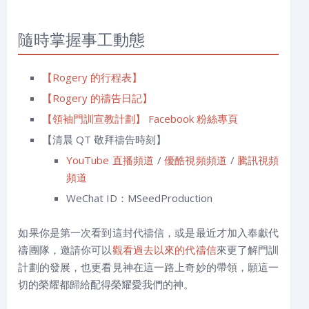
隨時掌握事工動態
【Rogery 的行程表】
【Rogery 的禱告日記】
【領袖門訓宣教計劃】 Facebook 粉絲專頁
【清晨 QT 敬拜禱告時刻】
YouTube 直播頻道
/
優酷視頻頻道
/
騰訊視頻
頻道
WeChat ID：MSeedProduction
如果你是第一次看到這封代禱信，或是最近才加入奉獻代
禱團隊，邀請你可以
觀看過去以來的代禱信
來更了解門訓
計劃的發展，也更看見神在這一路上奇妙的帶領，願這一
切的榮耀都歸給配得榮耀愛我們的神。