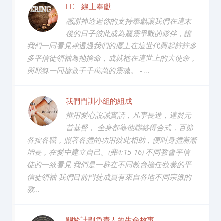
LDT 線上奉獻
感謝神透過你的支持奉獻讓我們在這末
後的日子彼此成為屬靈爭戰的夥伴，讓
我們一同看見神透過我們的擺上在這世代興起許許多
多平信徒領袖為祂捨命，成就祂在這世上的大使命，
與耶穌一同搶救千千萬萬的靈魂。 - ...
我們門訓小組的組成
惟用愛心說誠實話，凡事長進，連於元
首基督， 全身都靠他聯絡得合式，百節
各按各職，照著各體的功用彼此相助，便叫身體漸漸
增長，在愛中建立自己。(弗4:15-16) 不同教會平信
徒的一致看見 我們是一群在不同教會擔任牧養的平
信徒領袖 我們目前門徒成員有來自各地不同宗派的
教...
關於計劃負責人的生命故事