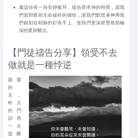
邀請你有一段安靜敬拜、禱告尋求神的時間，當我
們面對眼前生命破碎的牆垣，讓我們默想著神將我
們銘刻在耶穌的釘痕手上，使我們更深經歷祂那極
深的愛與醫治。
【門徒禱告分享】領受不去
做就是一種悖逆
親愛
的
主，
昨天
的門
訓再
一次
提醒