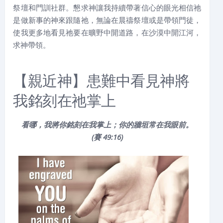
祭壇和門訓社群。懇求神讓我持續帶著信心的眼光相信祂
是做新事的神來跟隨祂，無論在晨禱祭壇或是帶領門徒，
使我更多地看見祂要在曠野中開道路，在沙漠中開江河，
求神帶領。
【親近神】患難中看見神將
我銘刻在祂掌上
看哪，我將你銘刻在我掌上；你的牆垣常在我眼前。
(賽 49:16
)