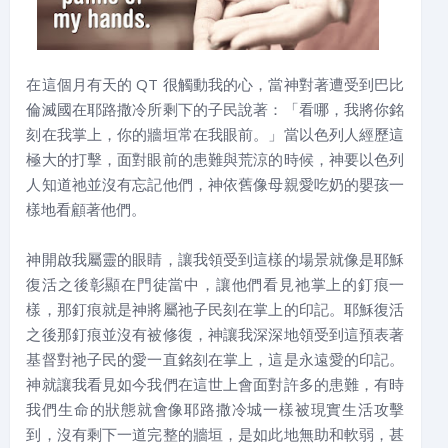
在這個月有天的 QT 很觸動我的心，當神對著遭受到巴比
倫滅國在耶路撒冷所剩下的子民說著：「看哪，我將你銘
刻在我掌上，你的牆垣常在我眼前。」當以色列人經歷這
極大的打擊，面對眼前的患難與荒涼的時候，神要以色列
人知道祂並沒有忘記他們，神依舊像母親愛吃奶的嬰孩一
樣地看顧著他們。
神開啟我屬靈的眼睛，讓我領受到這樣的場景就像是耶穌
復活之後彰顯在門徒當中，讓他們看見祂掌上的釘痕一
樣，那釘痕就是神將屬祂子民刻在掌上的印記。耶穌復活
之後那釘痕並沒有被修復，神讓我深深地領受到這預表著
基督對祂子民的愛一直銘刻在掌上，這是永遠愛的印記。
神就讓我看見如今我們在這世上會面對許多的患難，有時
我們生命的狀態就會像耶路撒冷城一樣被現實生活攻擊
到，沒有剩下一道完整的牆垣，是如此地無助和軟弱，甚