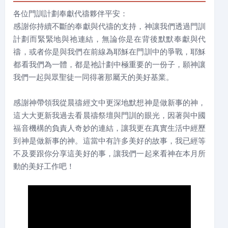
各位門訓計劃奉獻代禱夥伴平安：
感謝你持續不斷的奉獻與代禱的支持，神讓我們透過門訓
計劃而緊緊地與祂連結，無論你是在背後默默奉獻與代
禱，或者你是與我們在前線為耶穌在門訓中的爭戰，耶穌
都看我們為一體，都是祂計劃中極重要的一份子，願神讓
我們一起與眾聖徒一同得著那屬天的美好基業。
感謝神帶領我從晨禱經文中更深地默想神是做新事的神，
這大大更新我過去看晨禱祭壇與門訓的眼光，因著與中國
福音機構的負責人奇妙的連結，讓我更在真實生活中經歷
到神是做新事的神。這當中有許多美好的故事，我已經等
不及要跟你分享這美好的事，讓我們一起來看神在本月所
動的美好工作吧！