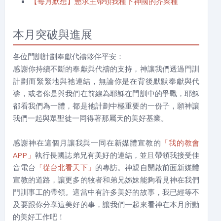
【每月默想】懇求主帶領我種下神國的芥菜種
本月突破與進展
各位門訓計劃奉獻代禱夥伴平安：
感謝你持續不斷的奉獻與代禱的支持，神讓我們透過門訓
計劃而緊緊地與祂連結，無論你是在背後默默奉獻與代
禱，或者你是與我們在前線為耶穌在門訓中的爭戰，耶穌
都看我們為一體，都是祂計劃中極重要的一份子，願神讓
我們一起與眾聖徒一同得著那屬天的美好基業。
感謝神在這個月讓我與一同在新媒體宣教的
「我的教會
APP」
執行長國誌弟兄有美好的連結，並且帶領我接受佳
音電台
「從台北看天下」
的專訪。神親自開啟前面新媒體
宣教的道路，讓更多的牧者和弟兄姊妹能夠看見神在我們
門訓事工的帶領。這當中有許多美好的故事，我已經等不
及要跟你分享這美好的事，讓我們一起來看神在本月所動
的美好工作吧！