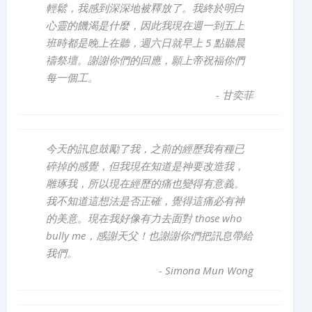
輕鬆，我感到深深地被釋放了。我終於明白
心靈的饑渴是什麼，因此我現在週一到五上
班時都是晚上在聽，週六日就早上 5 點聽晨
禱祭壇。謝謝你們的回應，願上帝祝福你們
每一個工。
-
甘奕菲
今天的訊息鼓勵了我，之前的經歷我有種已
碎掉的感覺，但我現在知道是神要改造我，
雕琢我，所以現在經歷的痛也變得有意義。
我不知道這想法是否正確，覺得這痛必有神
的美意。現在我好像有力去面對 those who
bully me，感謝天父！也謝謝你們把訊息帶給
我們。
-
Simona Mun Wong