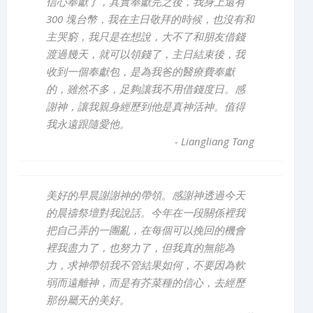
信心奉獻了，其實奉獻完之後，我身上還有
300 塊台幣，我在主日敬拜的時候，也沒有和
主哭窮，我只是在想說，大不了和朋友借錢
渡過幾天，就可以領錢了，主日結束後，我
收到一個奉獻包，是為我爸的醫療費奉獻
的，雖然不多，足夠讓我不用借錢度日。感
謝神，讓我親身經歷到他是真神活神。值得
我永遠跟隨愛他。
-
Liangliang Tang
美好的早晨謝謝神的帶領。感謝神透過今天
的晨禱祭壇對我說話。今年在一段關係裡我
把自己弄的一團亂，在每個可以挽回的機會
裡我盡力了，也努力了，但我真的無能為
力，求神帶領我不管結果如何，不要因為軟
弱而遠離神，而是有芥菜種的信心，去經歷
那份屬天的美好。