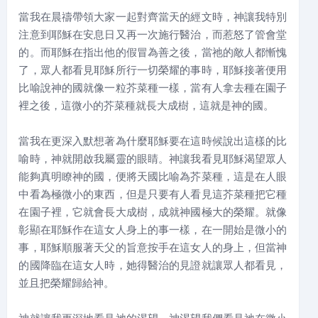
當我在晨禱帶領大家一起對齊當天的經文時，神讓我特別
注意到耶穌在安息日又再一次施行醫治，而惹怒了管會堂
的。而耶穌在指出他的假冒為善之後，當祂的敵人都慚愧
了，眾人都看見耶穌所行一切榮耀的事時，耶穌接著便用
比喻說神的國就像一粒芥菜種一樣，當有人拿去種在園子
裡之後，這微小的芥菜種就長大成樹，這就是神的國。
當我在更深入默想著為什麼耶穌要在這時候說出這樣的比
喻時，神就開啟我屬靈的眼睛。神讓我看見耶穌渴望眾人
能夠真明瞭神的國，便將天國比喻為芥菜種，這是在人眼
中看為極微小的東西，但是只要有人看見這芥菜種把它種
在園子裡，它就會長大成樹，成就神國極大的榮耀。就像
彰顯在耶穌作在這女人身上的事一樣，在一開始是微小的
事，耶穌順服著天父的旨意按手在這女人的身上，但當神
的國降臨在這女人時，她得醫治的見證就讓眾人都看見，
並且把榮耀歸給神。