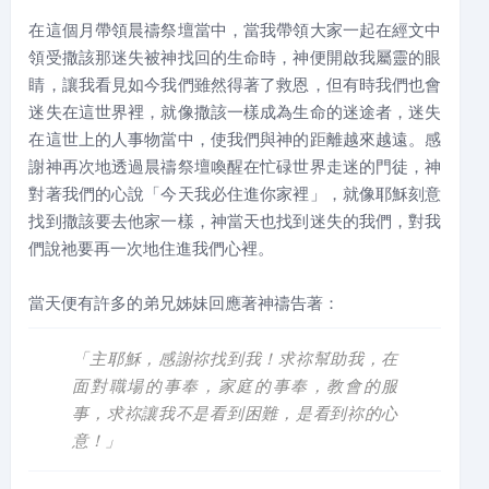
在這個月帶領晨禱祭壇當中，當我帶領大家一起在經文中
領受撒該那迷失被神找回的生命時，神便開啟我屬靈的眼
睛，讓我看見如今我們雖然得著了救恩，但有時我們也會
迷失在這世界裡，就像撒該一樣成為生命的迷途者，迷失
在這世上的人事物當中，使我們與神的距離越來越遠。感
謝神再次地透過晨禱祭壇喚醒在忙碌世界走迷的門徒，神
對著我們的心說「今天我必住進你家裡」，就像耶穌刻意
找到撒該要去他家一樣，神當天也找到迷失的我們，對我
們說祂要再一次地住進我們心裡。
當天便有許多的弟兄姊妹回應著神禱告著：
「主耶穌，感謝祢找到我！求祢幫助我，在
面對職場的事奉，家庭的事奉，教會的服
事，求祢讓我不是看到困難，是看到祢的心
意！」