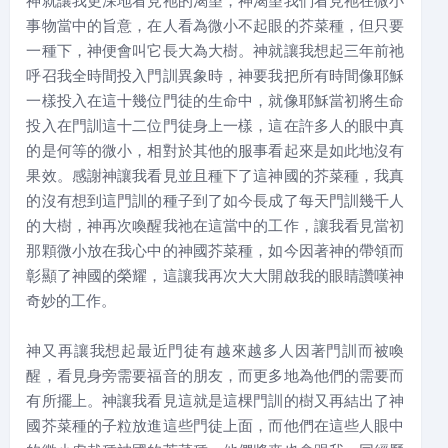
神就讓我更深地看見祂的渴望，神渴望我們看見祂在微小
事物當中的旨意，在人看為微小不起眼的芥菜種，但只要
一種下，神便會叫它長大為大樹。神就讓我想起三年前祂
呼召我全時間投入門訓異象時，神要我把所有時間像耶穌
一樣投入在這十幾位門徒的生命中，就像耶穌當初將生命
投入在門訓這十二位門徒身上一樣，這在許多人的眼中真
的是何等的微小，相對於其他的服事看起來是如此地沒有
果效。感謝神讓我看見並且種下了這神國的芥菜種，我真
的沒有想到這門訓的種子到了如今長成了每天門訓幾千人
的大樹，神再次喚醒我祂在這當中的工作，讓我看見當初
那顆微小放在我心中的神國芥菜種，如今因著神的帶領而
彰顯了神國的榮耀，這讓我再次大大開啟我的眼睛讚嘆神
奇妙的工作。
神又再讓我想起最近門徒有越來越多人因著門訓而被喚
醒，看見身旁需要福音的朋友，而更多地為他們的需要而
有所擺上。神讓我看見這就是這棵門訓的樹又再結出了神
國芥菜種的子粒放進這些門徒上面，而他們在這些人眼中