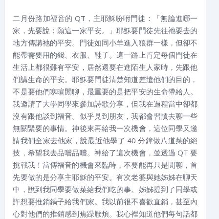
二月份路加福音的 QT，主耶穌吩咐門徒：「無論進哪一
家，先要說：願這一家平安。」耶穌要門徒先往祂要去的
地方傳講祂的平安。門徒如同小羊進入狼群一樣，但卻不
能帶需要用的錢、衣服、鞋子。這一路上肯定每個門徒在
生活上都很難有平安，居然還要在進陌生人家時，先跟他
們講生命的平安。耶穌要門徒清楚知道差遣他們的目的，
不是要他們寒暄閒聊，最重要的是把平安的生命帶給人。
我邀請了大學同學來參加詩歌分享，但我在過程當中卻都
沒有跟他談到福音。似乎見到朋友，我都會習慣去聊一些
無關緊要的事情。神後來再給我一次機會，這位同學又邀
請我們全家去他家，說最近他學了 40 分鐘做八道菜的絕
技，希望我去品嚐品嚐。神給了這次機會，並透過 QT 要
挑戰我！當傳福音的機會來臨時，不要能再只是閒聊，首
先要做的是分享主耶穌的平安。有次老婆與她姊姊在聊天
中，說到我同學要做菜給我們吃的事。姊姊提到了同學或
許想要推銷鍋子給我們家。我以前很不喜歡直銷，甚至內
心對他們的推銷感到焦躁厭煩。我心裡知道他們每句話都