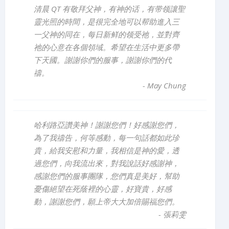
清晨 QT 有敬拜父神，有神的话，有带领讓聖
靈光照的時間，是很完全地可以帮助進入三
一父神的同在，每日新鲜的领受祂，並對齊
祂的心意在各個領域。希望在生活中更多帶
下天國。謝謝你們的服事，謝謝你們的代
禱。
-
May Chung
哈利路亞讚美神！謝謝您們！好感謝您們，
為了我禱告，何等感動，每一句話都如此珍
貴，給我安慰和力量，我相信是神的愛，透
過您們，向我流出來，對我說話好感謝神，
感謝您們的服事團隊，您們真是美好，幫助
憂傷絕望在死蔭裡的心靈，好寶貴，好感
動，謝謝您們，願上帝大大加倍賜福您們。
-
張莉雯