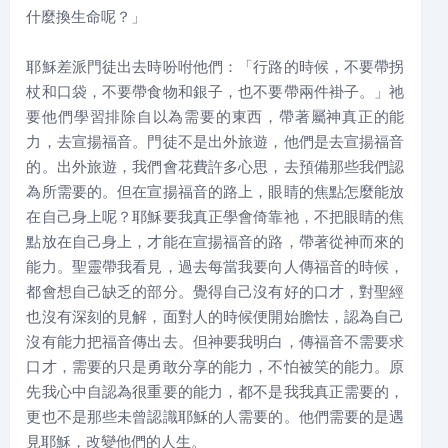
什麼換生命呢？」
耶穌差派門徒出去時吩咐他們：「行路的時候，不要帶拐
杖和口袋，不要帶食物和銀子，也不要帶兩件褂子。」祂
要他們學習排除自以為需要的東西，帶著屬神真正的能
力，去宣揚福音。門徒不是出外旅遊，他們是去宣揚福音
的。出外旅遊，我們會花費許多心思，去預備那些我們認
為所需要的。但在宣揚福音的路上，眼睛的焦點怎麼能放
在自己身上呢？耶穌要我真正學會倚靠祂，不把眼睛的焦
點放在自己身上，才能在宣揚福音的路，帶著從神而來的
能力。聖靈帶我看見，過去每當我要向人傳福音的時候，
都會想自己缺乏的部分。覺得自己沒有好的口才，對聖經
也沒有深刻的見解，面對人的時候便開始膽怯，認為自己
沒有能力把福音傳出去。但神要我明白，傳福音不需要求
口才，需要的只是勇敢分享的能力，不怕被笑的能力。原
先我心中自認為很重要的能力，都不是我我真正需要的，
更也不是那些未曾認識耶穌的人需要的。他們需要的是遇
見耶穌，改變他們的人生。