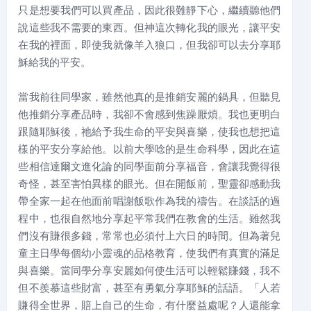
只是想要我們可以買產品，因此很難靜下心，繼續聽他們
說這些我不需要的東西。但神這次轉化我的眼光，讓平安
在我的裡面，即使我就像羊入狼口，但我卻可以去分享耶
穌給我的平安。
當我前往同學家，雖然他真的是推銷安麗的鍋具，但聽見
他推銷分享產品時，我卻不會感到焦躁厭煩。我也更明白
跟隨耶穌後，祂給予我生命的平安與喜樂，使我也想把這
樣的平安分享給他。以前大學唸的是生命科學，因此在這
些相信達爾文進化論的同學面前分享福音，會讓我覺得很
奇怪，甚至害怕異樣的眼光。但在開飯前，聖靈卻感動我
帶全家一起在他面前唱謝飯歌作為我的禱告。在談話的過
程中，也很自然地分享起平常我們在教會的生活。雖然我
們沒有賺很多錢，常常也必須付上六日的時間。但為著兒
童主日學每個幼小靈魂的品格教育，使我們有真實的滿足
與喜樂。當同學分享安麗如何使生活可以輕鬆賺錢，我不
但不羨慕這些財富，甚至有勇氣分享耶穌的話語。「人若
賺得全世界，賠上自己的生命，有什麼益處呢？人還能拿