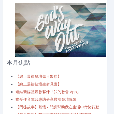
本月焦點
【線上晨禱祭壇每月聚焦】
【線上晨禱祭壇生命見證】
連結新媒體宣教夥伴「我的教會 App」
接受佳音電台專訪分享晨禱祭壇異象
【門徒故事】慕懷 - 門訓幫助我在生活中付諸行動