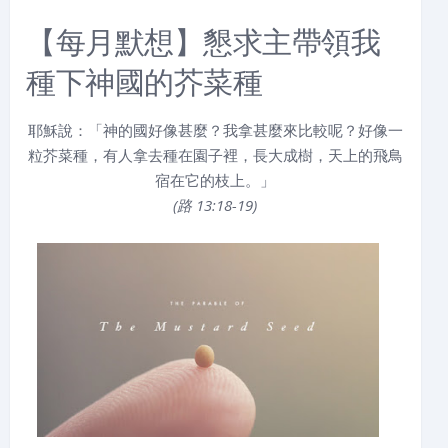
【每月默想】懇求主帶領我
種下神國的芥菜種
耶穌說：「神的國好像甚麼？我拿甚麼來比較呢？好像一
粒芥菜種，有人拿去種在園子裡，長大成樹，天上的飛鳥
宿在它的枝上。」
(路 13:18-19)