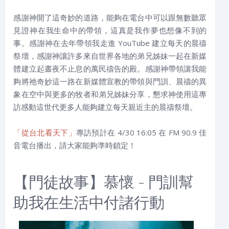
感謝神開了這奇妙的道路，能夠在電台中可以跟無數聽眾
見證神在我生命中的帶領，這真是我作夢也想像不到的
事。感謝神在去年帶領我走進 YouTube 建立每天的晨禱
祭壇，感謝神讓許多來自世界各地的弟兄姊妹一起在新媒
體建立起晝夜不止息的萬民禱告的殿。感謝神帶領讓我能
夠將祂奇妙這一路在新媒體宣教的帶領與門訓、晨禱的異
象在空中與更多的牧者和弟兄姊妹分享，懇求神使用這專
訪感動這世代更多人能夠建立每天親近主的晨禱祭壇。
「從台北看天下」
專訪預計在 4/30 16:05 在 FM 90.9 佳
音電台播出，請大家能夠準時鎖定！
【門徒故事】慕懷 - 門訓幫
助我在生活中付諸行動