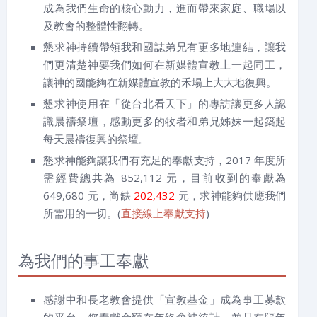
成為我們生命的核心動力，進而帶來家庭、職場以
及教會的整體性翻轉。
懇求神持續帶領我和國誌弟兄有更多地連結，讓我
們更清楚神要我們如何在新媒體宣教上一起同工，
讓神的國能夠在新媒體宣教的禾場上大大地復興。
懇求神使用在「從台北看天下」的專訪讓更多人認
識晨禱祭壇，感動更多的牧者和弟兄姊妹一起築起
每天晨禱復興的祭壇。
懇求神能夠讓我們有充足的奉獻支持，2017 年度所
需經費總共為 852,112 元，目前收到的奉獻為
649,680 元，尚缺
202,432
元，求神能夠供應我們
所需用的一切。(
直接線上奉獻支持
)
為我們的事工奉獻
感謝中和長老教會提供「宣教基金」成為事工募款