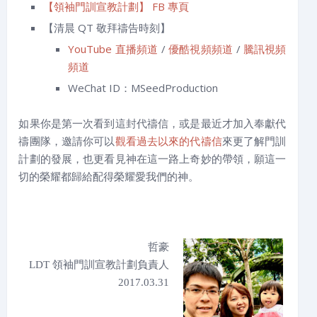
【領袖門訓宣教計劃】 FB 專頁
【清晨 QT 敬拜禱告時刻】
YouTube 直播頻道
/
優酷視頻頻道
/
騰訊視頻
頻道
WeChat ID：MSeedProduction
如果你是第一次看到這封代禱信，或是最近才加入奉獻代
禱團隊，邀請你可以
觀看過去以來的代禱信
來更了解門訓
計劃的發展，也更看見神在這一路上奇妙的帶領，願這一
切的榮耀都歸給配得榮耀愛我們的神。
哲豪
LDT 領袖門訓宣教計劃負責人
2017.03.31