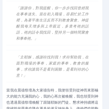
「謝謝你，對我提醒，你一步步找回曾經我
在事奉迷失。當在初入職場，容易忙於工作
裡，為著平衡生活反而不到教會聚會。神提
醒我每天增多與上帝親近，多查考衪的話
語，衪的話令我找回，堅持另一個時間聚會
和事奉衪。 」
「主耶穌，感謝祢找到我！求祢幫助我，在
面對職場的事奉，家庭的事奉，教會的服
事，求祢讓我不是看到困難，是看到祢的心
意！」
當我在晨禱祭壇為大家禱告時，我便領受到從神而來那極
大的能力充滿我的心，我的心再次被喚醒，我也領受到神
也透過晨禱祭壇喚醒了跟隨耶穌的門徒。懇求神持續將這
突破性的恩膏也降在更多的弟兄姊妹身上，使他們也能夠