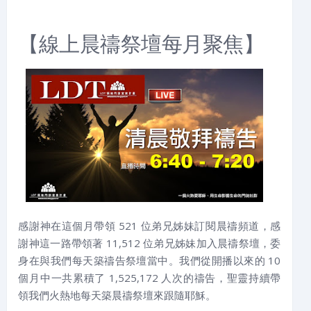
【線上晨禱祭壇每月聚焦】
感謝神在這個月帶領 521 位弟兄姊妹訂閱晨禱頻道，感
謝神這一路帶領著 11,512 位弟兄姊妹加入晨禱祭壇，委
身在與我們每天築禱告祭壇當中。我們從開播以來的 10
個月中一共累積了 1,525,172 人次的禱告，聖靈持續帶
領我們火熱地每天築晨禱祭壇來跟隨耶穌。