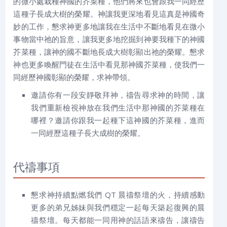
的微小處栽種神國的芥菜種，他們將來也會跟我一同經歷
這種子長成大樹的榮耀。神讓我更深地看見這真是神國奇
妙的工作，懇求神更多地讓我在生活中不斷地看見在微小
事物當中祂的旨意，讓我更多地挖掘到神要我種下的神國
芥菜種，讓神的國不斷地長成大樹彰顯出祂的榮耀。懇求
神也更多喚醒門徒在生活中看見那神國芥菜種，使我們一
同經歷神國彰顯的榮耀，求神帶領。
邀請你有一段安靜敬拜神，禱告尋求神的時間，讓
我們重新檢視神放在我們生活中那神國的芥菜種在
哪裡？邀請你跟我一起種下這神國的芥菜種，進而
一同經歷這種子長大成樹的榮耀。
代禱事項
懇求神持續點燃我們 QT 晨禱祭壇的火，持續感動
更多的弟兄姊妹與我們穩定一起每天築起復興的晨
禱祭壇。每天都能一同用神的話語來禱告，讓禱告