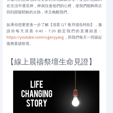
在生活中遇見神，神就住進他們的心裡，使我們能夠再次
回到跟隨耶穌的火熱，求主喚醒我們。
如果你想要更進一步了解【清晨 QT 敬拜禱告時刻】，邀
請你每天清晨 6:40 - 7:20 鎖定我們的直播頻道：
https://youtube.com/rogeryyang
，與我們每天一同築起
復興晨禱祭壇。
【線上晨禱祭壇生命見證】