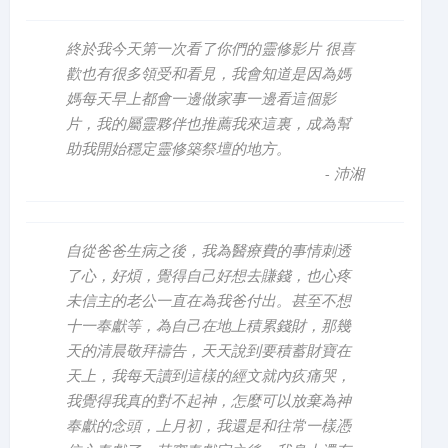
終於我今天第一次看了你們的靈修影片 很喜
歡也有很多領受和看見，我會知道是因為媽
媽每天早上都會一邊做家事一邊看這個影
片，我的屬靈夥伴也推薦我來這裏，成為幫
助我開始穩定靈修築祭壇的地方。
-
沛湘
自從爸爸生病之後，我為醫療費的事情刺透
了心，好煩，覺得自己好想去賺錢，也心疼
未信主的老公一直在為我爸付出。甚至不想
十一奉獻等，為自己在地上積累錢財，那幾
天的清晨敬拜禱告，天天說到要積蓄財寶在
天上，我每天讀到這樣的經文就內疚痛哭，
我覺得我真的對不起神，怎麼可以放棄為神
奉獻的念頭，上月初，我還是和往常一樣憑