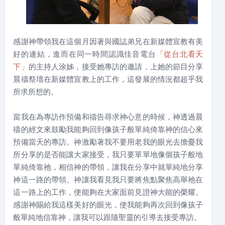
感謝神帶領我在這個月因著與國誌弟兄在新媒體宣教有美
好的連結，進而在同一時間認識佳音電台
「從台北看天
下」
的主持人涂姊，接受她專訪的邀請，上她的節目分享
晨禱祭壇在新媒體宣教上的工作，這發展的情況都超乎我
所求所想的。
當我在為專訪作預備和禱告尋求神心意的時候，神透過晨
禱的經文來鼓勵我能夠回到像孩子般單純倚靠神的信心來
預備當天的專訪。神激勵著我不要用老我的眼光去擔憂我
所分享的是否能讓大家接受，我只要單單地像個孩子般地
單純倚靠祂，相信神的帶領，讓我在分享中就單純地分享
神這一路的帶領。神讓我看見我只要將焦點聚焦高舉祂在
這一路上的工作，便能夠在大家面前見證神大能的榮耀。
感謝神賜給我這樣美好的眼光，使我能夠再次回到像孩子
般單純地信靠神，讓我可以跟隨聖靈的引導去接受專訪。