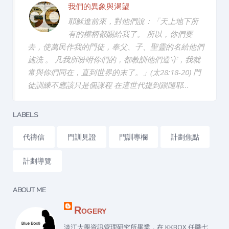
我們的異象與渴望
耶穌進前來，對他們說：「天上地下所
有的權柄都賜給我了。 所以，你們要
去，使萬民作我的門徒，奉父、子、聖靈的名給他們
施洗 。 凡我所吩咐你們的，都教訓他們遵守，我就
常與你們同在，直到世界的末了。」(太28:18-20) 門
徒訓練不應該只是個課程 在這世代提到跟隨耶...
LABELS
代禱信
門訓見證
門訓專欄
計劃焦點
計劃導覽
ABOUT ME
Rogery
淡江大學資訊管理研究所畢業，在 KKBOX 任職七