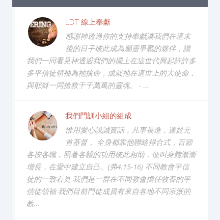
LDT 線上奉獻
感謝神透過你的支持奉獻讓我們在這末
後的日子彼此成為屬靈爭戰的夥伴，讓
我們一同看見神透過我們的擺上在這世代興起許許多
多平信徒領袖為祂捨命，成就祂在這世上的大使命，
與耶穌一同搶救千千萬萬的靈魂。 - ...
我們門訓小組的組成
惟用愛心說誠實話，凡事長進，連於元
首基督， 全身都靠他聯絡得合式，百節
各按各職，照著各體的功用彼此相助，便叫身體漸漸
增長，在愛中建立自己。(弗4:15-16) 不同教會平信
徒的一致看見 我們是一群在不同教會擔任牧養的平
信徒領袖 我們目前門徒成員有來自各地不同宗派的
教...