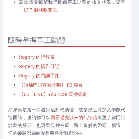
若您想要瞭解我們目前事工財務的收支狀況，請至
「
LDT 財務收支表
」。
隨時掌握事工動態
Rogery 的行程表
Rogery 的禱告日記
Rogery 的門訓手扎
【領袖門訓宣教計劃】 FB 專頁
【LDT LIVE】YouTube 直播頻道
如果你是第一次看到這封代禱信，或是最近才加入奉獻代
禱團隊，邀請你可以
觀看過去以來的代禱信
來更了解門訓
計劃的發展，也更看見神在這一路上奇妙的帶領，願這一
切的榮耀都歸給配得榮耀愛我們的神。