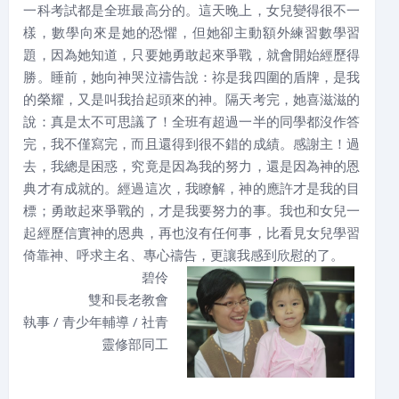
一科考試都是全班最高分的。這天晚上，女兒變得很不一
樣，數學向來是她的恐懼，但她卻主動額外練習數學習
題，因為她知道，只要她勇敢起來爭戰，就會開始經歷得
勝。睡前，她向神哭泣禱告說：祢是我四圍的盾牌，是我
的榮耀，又是叫我抬起頭來的神。隔天考完，她喜滋滋的
說：真是太不可思議了！全班有超過一半的同學都沒作答
完，我不僅寫完，而且還得到很不錯的成績。感謝主！過
去，我總是困惑，究竟是因為我的努力，還是因為神的恩
典才有成就的。經過這次，我瞭解，神的應許才是我的目
標；勇敢起來爭戰的，才是我要努力的事。我也和女兒一
起經歷信實神的恩典，再也沒有任何事，比看見女兒學習
倚靠神、呼求主名、專心禱告，更讓我感到欣慰的了。
碧伶
雙和長老教會
執事 / 青少年輔導 / 社青
靈修部同工