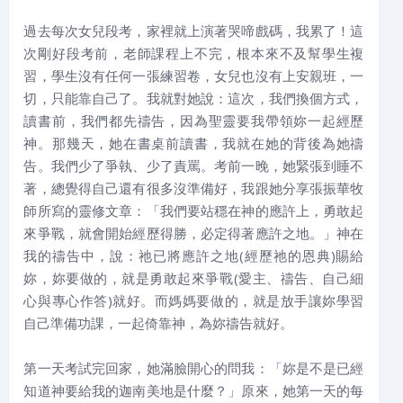
過去每次女兒段考，家裡就上演著哭啼戲碼，我累了！這
次剛好段考前，老師課程上不完，根本來不及幫學生複
習，學生沒有任何一張練習卷，女兒也沒有上安親班，一
切，只能靠自己了。我就對她說：這次，我們換個方式，
讀書前，我們都先禱告，因為聖靈要我帶領妳一起經歷
神。那幾天，她在書桌前讀書，我就在她的背後為她禱
告。我們少了爭執、少了責罵。考前一晚，她緊張到睡不
著，總覺得自己還有很多沒準備好，我跟她分享張振華牧
師所寫的靈修文章：「我們要站穩在神的應許上，勇敢起
來爭戰，就會開始經歷得勝，必定得著應許之地。」神在
我的禱告中，說：祂已將應許之地(經歷祂的恩典)賜給
妳，妳要做的，就是勇敢起來爭戰(愛主、禱告、自己細
心與專心作答)就好。而媽媽要做的，就是放手讓妳學習
自己準備功課，一起倚靠神，為妳禱告就好。
第一天考試完回家，她滿臉開心的問我：「妳是不是已經
知道神要給我的迦南美地是什麼？」原來，她第一天的每