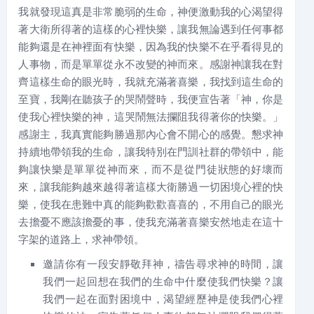
我就發現這真是非常脆弱的生命，神便激動我的心渴望得
著大衛所得著的這樣的心裡快樂，讓我無論遇到任何事都
能夠還是在神裡面有快樂，因為我的快樂不在乎看得見的
人事物，而是單單從永不改變的神而來。感謝神讓我在對
齊這樣生命的眼光時，我就充滿著喜樂，我找到這生命的
至寶，我剛在聽孩子的哭鬧聲時，我便宣告著「神，你是
使我心裡快樂的神，這哭鬧無法攔阻我得著你的快樂。」
感謝主，我真實能夠勝過那內心會不開心的感覺。懇求神
持續地帶領我的生命，讓我特別在門訓社群的帶領中，能
夠讓快樂是單單從神而來，而不是從門徒狀態的好壞而
來，讓我能夠越來越得著這樣大衛勝過一切困境心裡的快
樂，使我在患難中真的能夠歡歡喜喜的，不用自己的眼光
去擔憂不應該擔憂的事，使我充滿著喜樂安然地走在這十
字架的道路上，求神帶領。
邀請你有一段安靜敬拜神，禱告尋求神的時間，讓
我們一起回想在我們的生命中什麼使我們快樂？讓
我們一起在面對困境中，渴望經歷神是使我們心裡