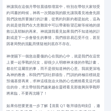
神讓我在這個月帶領晨禱祭壇當中，特別在帶領大家領受
約珥書的時候，神再一次開啟我的眼光讓我看見祂會先跟
我們說他所要施行的計畫，從舊約到新約都是如此，這為
的就是使我們在大患難當中可以帶著盼望忍耐等候祂的拯
救以及耶穌的再來。神就讓我看見如果我們不知道祂的計
劃或是下一步會發生的事情，我們很容易忍受不住，甚至
因著局勢的混亂而懷疑祂到底存不存在。
神便賜下一個急迫憂傷的心在我的心中，就是我們在這世
上要一起爭戰的兒女，卻很少人明瞭神末後的作戰計畫，
都在忙這屬世的事，而不是很知道神的心意。我就更深地
為神的教會，和我們門訓社群禱告，門訓的終極目標就是
預備基督再來，求神這樣急迫火熱的心也燃燒看見這代禱
信的你，求主帶領我們越來越在靈裡看見那復興與爭戰即
將來臨，不要再沈睡了！
如果你想要更進一步了解【清晨 QT 敬拜禱告時刻】，邀