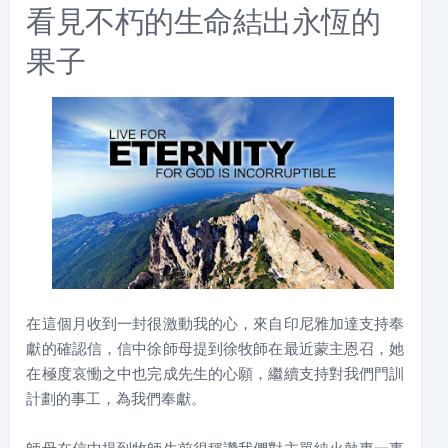
看見不朽的生命結出永恆的
果子
在這個月收到一封很激動我的心，來自印尼雅加達支持奉
獻的確認信，信中徐師母提到徐牧師在最近蒙主恩召，她
在極度哀慟之中也完成先生的心願，繼續支持對我們門訓
計劃的事工，為我們奉獻。
師母在信中提到牧師生前很稱讚我們對主單純火熱專一事