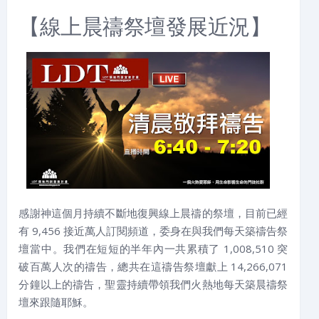
【線上晨禱祭壇發展近況】
感謝神這個月持續不斷地復興線上晨禱的祭壇，目前已經
有 9,456 接近萬人訂閱頻道，委身在與我們每天築禱告祭
壇當中。我們在短短的半年內一共累積了 1,008,510 突
破百萬人次的禱告，總共在這禱告祭壇獻上 14,266,071
分鐘以上的禱告，聖靈持續帶領我們火熱地每天築晨禱祭
壇來跟隨耶穌。