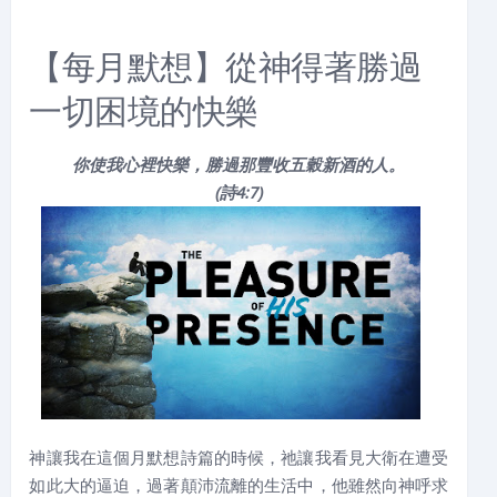
【每月默想】從神得著勝過
一切困境的快樂
你使我心裡快樂，勝過那豐收五穀新酒的人。
(詩4:7)
神讓我在這個月默想詩篇的時候，祂讓我看見大衛在遭受
如此大的逼迫，過著顛沛流離的生活中，他雖然向神呼求