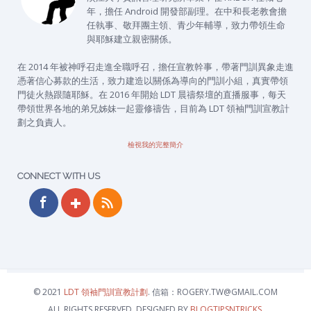
年，擔任 Android 開發部副理。在中和長老教會擔
任執事、敬拜團主領、青少年輔導，致力帶領生命
與耶穌建立親密關係。
在 2014 年被神呼召走進全職呼召，擔任宣教幹事，帶著門訓異象走進
憑著信心募款的生活，致力建造以關係為導向的門訓小組，真實帶領
門徒火熱跟隨耶穌。在 2016 年開始 LDT 晨禱祭壇的直播服事，每天
帶領世界各地的弟兄姊妹一起靈修禱告，目前為 LDT 領袖門訓宣教計
劃之負責人。
檢視我的完整簡介
CONNECT WITH US
© 2021
LDT 領袖門訓宣教計劃
. 信箱：ROGERY.TW@GMAIL.COM
ALL RIGHTS RESERVED. DESIGNED BY
BLOGTIPSNTRICKS
.