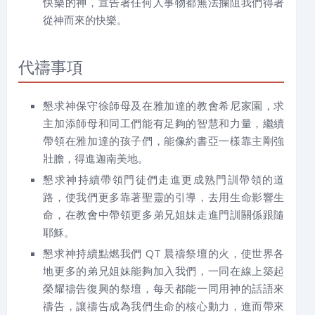
快樂的神，宣告著任何人事物都無法攔阻我們得著
從神而來的快樂。
代禱事項
懇求神保守徐師母及在雅加達的教會希尼家園，求
主加添師母和同工們能有足夠的智慧和力量，繼續
帶領在雅加達的孩子們，能像約書亞一樣靠主剛強
壯膽，得進迦南美地。
懇求神持續帶領門徒們走進更成熟門訓帶領的道
路，使我們更多靠著聖靈的引導，去用生命影響生
命，在教會中帶領更多弟兄姐妹走進門訓關係跟隨
耶穌。
懇求神持續點燃我們 QT 晨禱祭壇的火，使世界各
地更多的弟兄姐妹能夠加入我們，一同在線上築起
榮耀禱告復興的祭壇，每天都能一同用神的話語來
禱告，讓禱告成為我們生命的核心動力，進而帶來