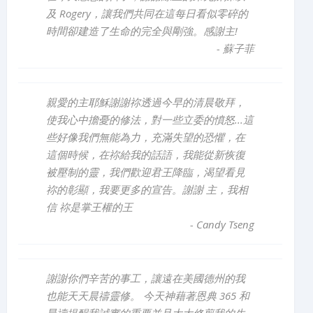
及 Rogery，讓我們共同在這每日看似零碎的
時間卻建造了生命的完全與剛強。感謝主!
-
蘇子菲
親愛的主耶穌謝謝祢透過今早的清晨敬拜，
使我心中擔憂的修法，對一些立委的憤怒...這
些好像我們無能為力，充滿失望的恐懼，在
這個時候，在祢給我的話語，我能從新恢復
被壓制的靈，我們歡迎君王降臨，渴望看見
祢的彰顯，我要更多的宣告。謝謝 主，我相
信 祢是掌王權的王
-
Candy Tseng
謝謝你們辛苦的事工，讓遠在美國德州的我
也能天天晨禱靈修。 今天神藉著恩典 365 和