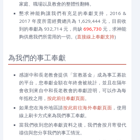
家庭、職場以及教會的整體性翻轉。
懇求神能夠讓我們有充足的奉獻支持，2016 &
2017 年度所需經費總共為 1,629,444 元，目前收
到的奉獻為 932,714 元，尚缺
696,730
元，求神能
夠供應我們所需用的一切。(
直接線上奉獻支持
)
為我們的事工奉獻
感謝中和長老教會提供「宣教基金」成為事工募款
的平台，您奉獻金額在年終會被統計，並且在隔年
會收到來自中和長老教會的奉獻證明，可以作為每
年抵稅之用，
按此前往奉獻頁面
。
如果您在海外地區請
按此前往海外奉獻頁面
，使用
線上刷卡方式來為我們事工奉獻。
當我們收到您的奉獻資料之後，我們會按月寄發代
禱信與您分享我們的事工情況。