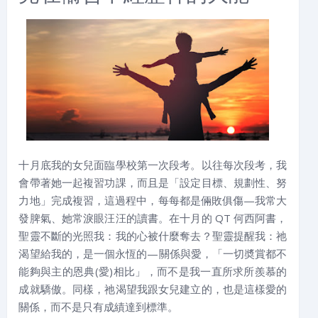
十月底我的女兒面臨學校第一次段考。以往每次段考，我
會帶著她一起複習功課，而且是「設定目標、規劃性、努
力地」完成複習，這過程中，每每都是倆敗俱傷—我常大
發脾氣、她常淚眼汪汪的讀書。在十月的 QT 何西阿書，
聖靈不斷的光照我：我的心被什麼奪去？聖靈提醒我：祂
渴望給我的，是一個永恆的—關係與愛，「一切奬賞都不
能夠與主的恩典(愛)相比」，而不是我一直所求所羨慕的
成就驕傲。同樣，祂渴望我跟女兒建立的，也是這樣愛的
關係，而不是只有成績達到標準。