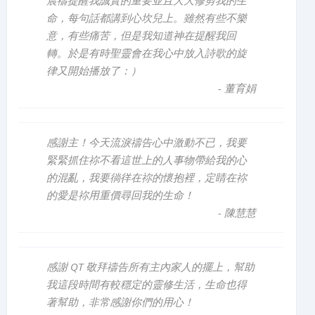
晨禱提醒我誠實的重要並且大大修剪我的生
命，每句話都講到心坎兒上。雖然有些不樂
意，有些痛苦，但是我知道神在提醒我回
轉。於是有時聖靈會在我心中放入詩歌的旋
律又開始播放了：）
-
董育娟
感謝主！今天流淚禱告心中激動不已，我要
緊緊抓住祢不看這世上的人事物帶給我的心
的混亂，我要徜徉在祢的懷抱裡，定睛在祢
的愛是祢用重價尋回我的生命！
-
陳慧慧
感謝 QT 敬拜禱告所有主內家人的擺上，幫助
我這段時間有較穩定的靈修生活，生命也得
著幫助，非常感謝你們的用心！