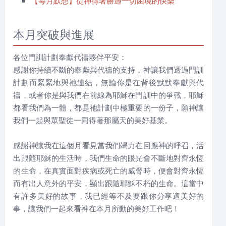
【每月默想】從神得著勝過一切困境的快樂
本月突破與進展
各位門訓計劃奉獻代禱夥伴平安：
感謝你持續不斷的奉獻與代禱的支持，神讓我們透過門訓
計劃而緊緊地與祂連結，無論你是在背後默默奉獻與代
禱，或者你是與我們在前線為耶穌在門訓中的爭戰，耶穌
都看我們為一體，都是祂計劃中極重要的一份子，願神讓
我們一起與眾聖徒一同得著那屬天的美好基業。
感謝神讓我在這個月看見當我們竭力在回應神的呼召，活
出跟隨耶穌的生活時，我們生命的眼光會不斷地對齊永恆
的生命，在真實面對疾病或死亡的威脅時，便會對齊永恆
而有出人意外的平安，顯出跟隨耶穌不朽的生命。這當中
有許多美好的故事，我已經等不及要跟你分享這美好的
事，讓我們一起來看神在本月所動的美好工作吧！