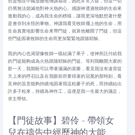
別是他在中國放膽地傳講福音，因此常常入獄，但這一切
仍舊無法熄滅他對神火熱的心。感謝神透過牧師的生命來
激動我的心，成為我生命的榜樣，讓我更深地默想著什麼
是會存到永恆的事物。神讓我看見牧師擺上他的生命，用
生命真實地影響生命來帶門徒，就算他離開了門徒，但這
些門徒因著牧師的生命而更加緊緊地跟隨耶穌。
我的內心也渴望像牧師一樣結滿了果子，使神所託付給我
的門徒能夠成為火熱跟隨耶穌的門徒。等到我離開大家的
那一天，我期盼可以帶著滿滿的喜樂，看見我沒有違背從
天上來的呼召以及在我眼前所要得著的冠冕的那時刻，看
見神的旨意能夠持續地因著我這粒麥子的死，而持續結出
許多子粒來，持續為神作工，這便是我一生最大的滿足，
求主帶領。
【門徒故事】碧伶 - 帶領女
兒在禱告中經歷神的大能