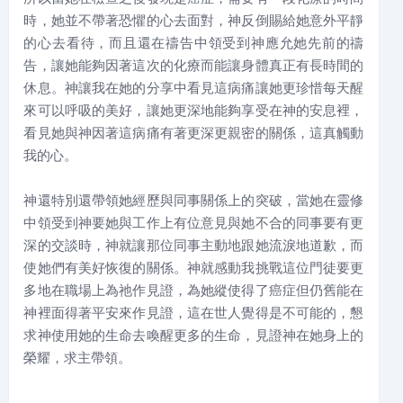
時，她並不帶著恐懼的心去面對，神反倒賜給她意外平靜
的心去看待，而且還在禱告中領受到神應允她先前的禱
告，讓她能夠因著這次的化療而能讓身體真正有長時間的
休息。神讓我在她的分享中看見這病痛讓她更珍惜每天醒
來可以呼吸的美好，讓她更深地能夠享受在神的安息裡，
看見她與神因著這病痛有著更深更親密的關係，這真觸動
我的心。
神還特別還帶領她經歷與同事關係上的突破，當她在靈修
中領受到神要她與工作上有位意見與她不合的同事要有更
深的交談時，神就讓那位同事主動地跟她流淚地道歉，而
使她們有美好恢復的關係。神就感動我挑戰這位門徒要更
多地在職場上為祂作見證，為她縱使得了癌症但仍舊能在
神裡面得著平安來作見證，這在世人覺得是不可能的，懇
求神使用她的生命去喚醒更多的生命，見證神在她身上的
榮耀，求主帶領。