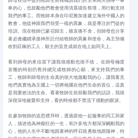
奉的心，也鼓勵他們教會使用清晨禱告祭壇，用行動支持
我們的事工。而牧師本身在印尼雅加達建立海外中國人的
教會，他從神跟我們領受一樣的異象，就是專注於門徒的
培訓。現在牧師已蒙召歸主，雖哀痛不舍，但師母也分享
著必會繼續承接神所託付給牧師的異象和使命，為主預備
收割莊稼的工人，願主的旨意成就在地上如同天上。
看到師母的來信當下讓我很感動也很不捨， 在師母極度
哀慟的時刻仍舊持續完成牧師的心願，來支持我們的事
工，牧師和師母的生命真的很大地激勵我的心，讓我看見
他們真實地為主擺上一切將祂擺在他們生命的首位，這真
是我要效法的生命。看著牧師生前鼓勵我們的話語，我很
深很深地被愛和支持，看的時候都不禁流下感動的眼淚。
在參加牧師的追思禮拜時，透過跟他一起服事的同工與家
人，描述他為神癲狂的一生，有許多地方都深深觸動我的
心，他的人生中不斷地因著神的呼召就勇敢地跟隨神，特