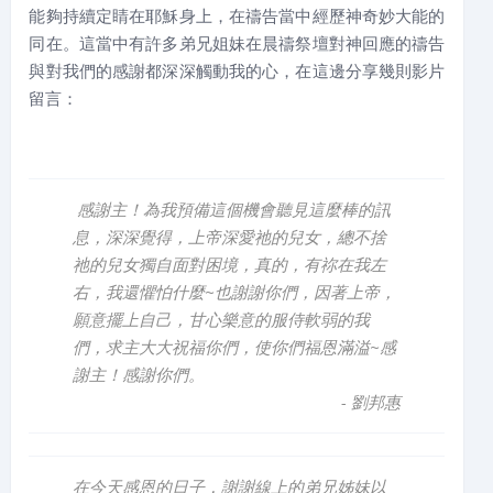
能夠持續定睛在耶穌身上，在禱告當中經歷神奇妙大能的
同在。這當中有許多弟兄姐妹在晨禱祭壇對神回應的禱告
與對我們的感謝都深深觸動我的心，在這邊分享幾則影片
留言：
感謝主！為我預備這個機會聽見這麼棒的訊
息，深深覺得，上帝深愛祂的兒女，總不捨
祂的兒女獨自面對困境，真的，有祢在我左
右，我還懼怕什麼~也謝謝你們，因著上帝，
願意擺上自己，甘心樂意的服侍軟弱的我
們，求主大大祝福你們，使你們福恩滿溢~感
謝主！感謝你們。
-
劉邦惠
在今天感恩的日子，謝謝線上的弟兄姊妹以