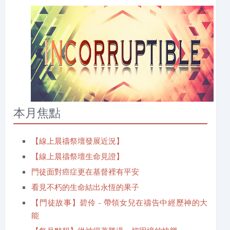
本月焦點
【線上晨禱祭壇發展近況】
【線上晨禱祭壇生命見證】
門徒面對癌症更在基督裡有平安
看見不朽的生命結出永恆的果子
【門徒故事】碧伶 - 帶領女兒在禱告中經歷神的大
能