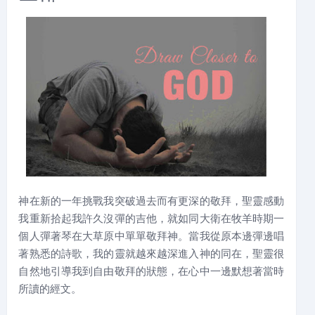
神在新的一年挑戰我突破過去而有更深的敬拜，聖靈感動
我重新拾起我許久沒彈的吉他，就如同大衛在牧羊時期一
個人彈著琴在大草原中單單敬拜神。當我從原本邊彈邊唱
著熟悉的詩歌，我的靈就越來越深進入神的同在，聖靈很
自然地引導我到自由敬拜的狀態，在心中一邊默想著當時
所讀的經文。