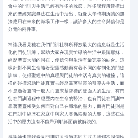
會中的門訓與生活已經有許多的脫節，許多課程所建構出
來的聖經知識無法在生活中活出，就像大學時期所讀的無
法應用在未來的職場工作一樣，讓許多人的生命與信仰是
分開的兩件事。
神讓我看見祂在我們門訓社群所釋放最大的信息就是生活
化的門徒訓練，幫助大家在現實忙碌的生活中跟隨耶穌，
經歷聖靈大能的同在，使信仰與生活有最完美的結合。這
樣針對不同生命隨著聖靈感動而有著不同的客制化的門徒
訓練，使得聖經中的真理與門徒的生活有真實的碰撞，這
樣的碰撞幫助門徒真實去經歷靠著聖靈的引導去生活，而
不是過著週間一般人而週末基督徒的雙面人的生活。有門
徒在門訓過程中經歷內在生命的醫治，也有門徒在門訓中
靠著聖靈領受如何面對自己在職場的壓力，而有門徒則是
在門訓中經歷在家庭中與家人關係恢復的大能，這些在生
活中的壓力沒有不能帶到耶穌面前被解決的。
感謝神也讓我看見門訓可以透過不同方式去接觸不同個性