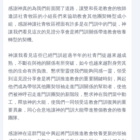
感謝神真的為我們前面開了道路，讓雙和長老教會的牧師
邀請社青牧區的小組長們來協助教會其他團契轉型成小
組，感謝神讓社青牧區裡面有許多是在門訓中的門徒，神
讓我們看見這次的見證分享會是將門訓關係帶進教會牧養
轉型的契機。
神讓我看見這些已經門訓超過半年的社青門徒越來越成
熟，不斷在與祂的關係有所突破，如今也越來越對身旁其
他的生命有所負擔。懇求聖靈使我們能夠同感一靈，領受
到這見證分享會是將門訓推進教會的重要關鍵時刻，興起
他們成為帶領其他團契領袖走進門訓關係的幫助者，使他
們被神呼召走進門訓團契的新階段，懇求神在我們當中動
工，釋放神的大能，使我們一同領受這教會門訓復興的重
要異象，同心合意地讓神的門訓大能帶進整個教會的牧養
團隊。
感謝神在這群門徒中興起將門訓推進教會牧養更新的領袖