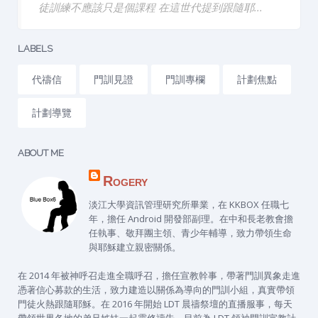
徒訓練不應該只是個課程 在這世代提到跟隨耶...
LABELS
代禱信
門訓見證
門訓專欄
計劃焦點
計劃導覽
ABOUT ME
Rogery
淡江大學資訊管理研究所畢業，在 KKBOX 任職七
年，擔任 Android 開發部副理。在中和長老教會擔
任執事、敬拜團主領、青少年輔導，致力帶領生命
與耶穌建立親密關係。
在 2014 年被神呼召走進全職呼召，擔任宣教幹事，帶著門訓異象走進
憑著信心募款的生活，致力建造以關係為導向的門訓小組，真實帶領
門徒火熱跟隨耶穌。在 2016 年開始 LDT 晨禱祭壇的直播服事，每天
帶領世界各地的弟兄姊妹一起靈修禱告，目前為 LDT 領袖門訓宣教計