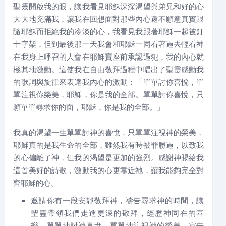
聖靈開啟我的眼，讓我看見耶穌深深渴望與弟兄和好的心
大大地充滿我，讓我在回想面對那些內心還不願意真實跟
隨耶穌而拒絕我的冷淡的心，我看見我跟著耶穌一起被釘
十字架，但到最後那一天我會和耶穌一同看著過去輕看神
在我身上呼召的人會在耶穌寶座前承認過犯，我的內心就
極其地激動。這使我在自由敬拜過程中唱出了聖靈感動我
的歌詞與旋律來表達我內心的激動：「單單討你喜悅，單
單注視你榮美，耶穌，你是我的全部。單單討你喜悅，只
願單單尋求你的面，耶穌，你是我的全部。」
我真的渴望一生單單討神的喜悅，只單單注視神的榮美，
耶穌真的是我生命的全部，雖然我有時被罪勝過，以致我
的心偏離了神，但我的渴望是更加的強烈。感謝神賜給我
這首美好的詩歌，激動我的心更靠近祂，讓我能夠完全對
齊耶穌的心。
邀請你有一段安靜敬拜神，禱告尋求神的時間，讓
聖靈帶領我們走進更深的敬拜，經歷神同在的喜
樂。單單地討祂喜悅，單單地注視祂的榮美，宣告