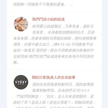
與耶穌一同搶救千千萬萬的靈魂。 - ...
我們門訓小組的組成
惟用愛心說誠實話，凡事長進，連於元
首基督， 全身都靠他聯絡得合式，百節
各按各職，照著各體的功用彼此相助，便叫身體漸漸
增長，在愛中建立自己。(弗4:15-16) 不同教會平信
徒的一致看見 我們是一群在不同教會擔任牧養的平
信徒領袖 我們目前門徒成員有來自各地不同宗派的
教...
關於計劃負責人的生命故事
我的生命跟隨著耶穌而活，我的故事跟
隨著耶穌而寫... 生命的呼召 約 9:2-3
「門徒問耶穌說： 『拉比，這人生來是瞎眼的，是
誰犯了罪？是這人呢？是他父母呢？』耶穌回答說：