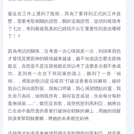
最近在工作上遇到了瓶頸，而為了要得到正式的工作資
歷，需要考取相關的證照，關於這個證照，從頭到尾我考
了七次，考到最後我真的已經找不出它重要性到底在哪裡
了！？
因為考試的關係，沒考過一次心情就差一次，到頭來我也
才發現其實跟神的關係越來越遠，越不知道該怎麼去跟祂
親近，在想是不是沒跟祂親近所以考了這麼多次都不會成
功。直到有一次在下班回家的路上，聽到了一首「傾
倒」，裡面的歌詞是這樣寫''打破這香膏在祢腳前，破碎
我自己與祢面對面，我每口呼吸，我心渴望體貼祢靈，我
生命只為祢，傾倒我所有，願祢旨意成就，生命每分每秒
毫無保留........''，聽完這首歌，就突然想到馬利亞，她將自
己生命中最昂貴的香膏打破倒在耶穌的腳上，用她的頭髮
與淚來幫耶穌擦腳，將她的未來都交給神。
這時我才知道原來神讓我用這首歌聯想到馬利亞，就是要