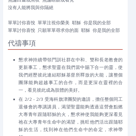
沒有人能將我與你隔絕
單單討你喜悅 單單注視你榮美 耶穌 你是我的全部
單單討你喜悅 只願單單尋求你的面 耶穌 你是我的全部
代禱事項
懇求神持續帶領門訓社群在中和、雙和長老教會的
更新事工，懇求聖靈在我們當中賜下合一的靈，使
我們經歷彼此連結耶穌基督所釋放的大能，讓整個
團隊能夠超越事工的合作，而是更深在靈裡的合
一，看見彼此成為肢體的美好。
在 2/2 - 2/3 受海科旗津團契的邀請，擔任整個同工
退修會的專講講員，渴望聖靈能夠透過這營會點燃
大專青年跟隨耶穌的火，懇求神使我能夠更深看見
祂在大專青年生命中的渴望，挑旺他們活出跟隨耶
穌的生活，找到神在他們生命中的命定，求神帶