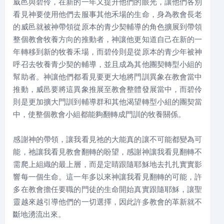
威邑與碧伶，在新的一年又提升他們的眼光，讓他們各別
看見神要使用他們去服事其他禾場的生命，身為教會長老
的威邑就被神帶領從原本的青少契輔導的角色擴展到帶領
整個教會牧養方向的推動者，神讓他更知道自己在新的一
年轉移到新的牧養禾場，而碧伶則是從原本的青少年被神
呼召去牧養青少契的輔導，並且成為其他團契轉型小組的
幫助者。神讓他們都看見要更大地將門訓異象在教會當中
推動，威邑要將這異象推展至教會整體發展當中，而碧伶
則是更加擴大門訓到輔導群和其他渴望轉型小組的團契當
中，使整個教會小組都能夠翻轉成門訓的牧養關係。
感謝神的帶領，讓我看見祂的大能真的讓不可能都變為可
能，祂讓我看見教會翻轉的盼望，感謝神讓我看見翻轉不
需爬上組織的最上層，而是定睛跟隨耶穌地去扎扎實實影
響每一個生命。這一年多以來神讓我看見翻轉的可能，許
多在教會擔任要職的門徒的生命開始真實跟隨耶穌，讓聖
靈越來越引導他們的一切選擇，因此許多教會的革新就不
斷地湧流出來。