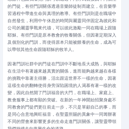
的門徒，有些門訓關係透過音樂師徒制而建立，在音樂學
習過程中帶進生命與真理的教導。有些門訓則是在職場中
自然發生，利用中午休息的時間與屬靈同伴固定為彼此和
公司的屬靈爭戰來代禱，可以彼此激勵一同在職場上跟隨
耶穌。有些門訓是原本教會的牧養關係，但因著定期深入
及個別化的門訓，而使得原本只能被餵養的生命，成為可
以帶領其他生命跟隨耶穌的牧羊人。
因著門訓社群中的門徒在門訓中不斷地長大成熟，與耶穌
在生活中有著越來越真實的關係，進而能夠越來越在各樣
的挑戰中靠著主得勝，活出跟這世界不一樣的生命，因著
這樣生命的翻轉使得身旁深陷困境的人渴慕有著一樣的改
變，因此自然開了門訓福音的大門，在職場上、家庭上、
教會服事上都有顯的突破。在新的一年神開始招聚身處不
同教會的門徒們更往前走一步，不只是單顧自己的事，而
是同心合意地興旺福音，在聖靈所賜的異象中一同籌辦著
不同的營會來影響更多的生命走進門訓關係，讓聖靈帶領
我們持續走向復興生命的道路。