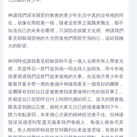
神讓我們深深感受到教會的青少年生活中真的沒有祂的同
在，就像在黑暗裏一樣，隨著這世界之風飄來飄去，都不
知道自己的未來在哪裡，只深陷在娛樂文化裡。神讓我們
看見耶穌渴望祂的大光照進他們黑暗空洞的心，這給我極
大的盼望。
神同時也讓我看見耶穌當時不是一個人去將所有人帶進光
裡，而是呼召一群門徒與祂一同去得人如得魚，而今年祂
就要透過我們這群門徒來做祂的大事。在這個月青少年音
樂敬拜夏令營一籌的會議中神讓我看見一個美好的團隊，
這團隊有別於以往是被教會指派要做例行性的福音事工，
而都是自己領受呼召付上時間代價的同工。當天的開會氛
圍真是我難以忘懷，雖然大家主日已經接連服事到下午，
體力有點衰弱，本來擔心大家的精神狀況會不佳。但神讓
我深深感受到聖靈充滿著我們每個人，每個人都各司其
職，有人很快即時就把甘特圖列出來放進雲端，有善於專