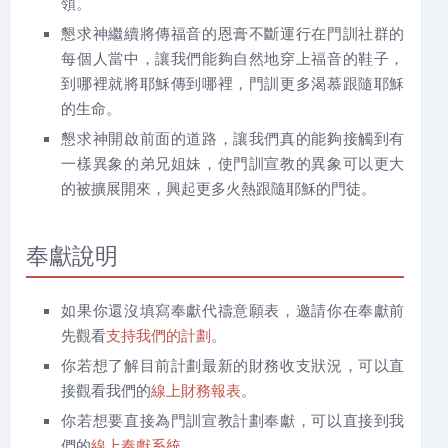
領。
懇求神繼續將傳福音的恩膏不斷運行在門訓社群的
每個人當中，讓我們能夠自然地穿上福音的鞋子，
到哪裡就將耶穌傳到哪裡，門訓更多渴慕跟隨耶穌
的生命。
懇求神開啟前面的道路，讓我們真的能夠接觸到有
一樣異象的弟兄姐妹，
使門訓宣教的異象可以更大
的被擴展開來，
興起更多火熱跟隨耶穌的門徒。
奉獻說明
如果你還沒填寫奉獻代禱意願表，邀請你在奉獻前
先觀看
支持我們的計劃
。
你若想了解目前計劃最新的財務收支狀況，可以直
接觀看我們的
線上財務報表
。
你若想要直接為門訓宣教計劃奉獻，可以直接到我
們的
線上奉獻系統
。