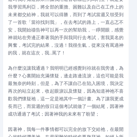
我學習馬利亞，將全部的重擔、困難以及自己在工作上的
未來都交給神，我就可以得勝，而到了考試當週又領受到
了一首歌「當祢找到我」，在去考試的路上，一直忐忑不
安，我開始禱告神可以再一次的幫助我，ㄧ睜開眼，感覺
神就站在旁邊正牽著我的手與我同行去考試，害我莫名的
興奮，考試完的結果，沒過！我很生氣，從來沒有罵過神
的我，就在這次，我...罵了！
為什麼沒讓我通過？我明明已經感覺到祢就在我旁邊，為
什麼？心裏開始充滿懷疑，邊走路邊流淚，這也可能是我
最無奈的時刻，但是，為了不讓自己在陷入困境，我決定
再次的站立起來，收起眼淚以及懷疑，因為知道神祂不喜
歡我們懷疑祂，這一定是祂其中一個計畫、為了讓我更成
長而已，而當週的假日這個考試就做了一個結尾，因著神
成功通過了考試；因著神我的未來有了盼望；
因著神，我每一件事情都可以完全的放下交給祂，在最開
心的時候讚美祂，在最困難的時候也要敬拜祂。如經上所