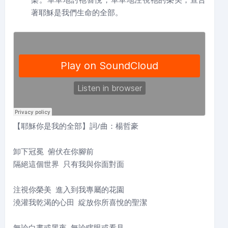
著耶穌是我們生命的全部。
【耶穌你是我的全部】詞/曲：楊哲豪
卸下冠冕 俯伏在你腳前
隔絕這個世界 只有我與你面對面
注視你榮美 進入到我專屬的花園
澆灌我乾渴的心田 綻放你所喜悅的聖潔
無論白晝或黑夜 無論瞎眼或看見