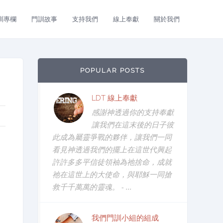
訓專欄
門訓故事
支持我們
線上奉獻
關於我們
POPULAR POSTS
LDT 線上奉獻
感謝神透過你的支持奉獻
讓我們在這末後的日子彼
此成為屬靈爭戰的夥伴，讓我們一同
看見神透過我們的擺上在這世代興起
許許多多平信徒領袖為祂捨命，成就
祂在這世上的大使命，與耶穌一同搶
救千千萬萬的靈魂。 - ...
我們門訓小組的組成