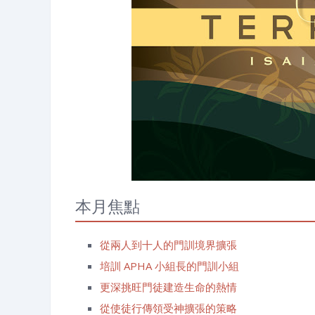
本月焦點
從兩人到十人的門訓境界擴張
培訓 APHA 小組長的門訓小組
更深挑旺門徒建造生命的熱情
從使徒行傳領受神擴張的策略