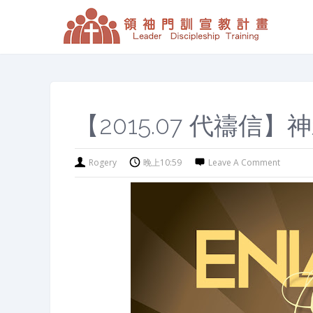
【2015.07 代禱
Rogery
晚上10:59
Leave A Comment