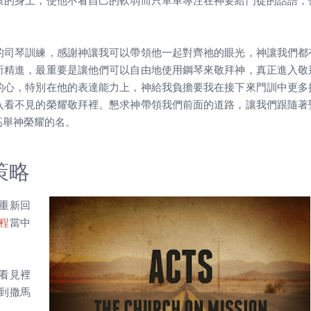
懷的身上，使他不看自己的軟弱而只單單專注在神要給門徒的話語，
。
的司琴訓練，感謝神讓我可以帶領他一起對齊祂的眼光，神讓我們都
所精進，最重要是讓他們可以自由地使用鋼琴來敬拜神，真正進入敬
的心，特別在他的表達能力上，神給我負擔要我在接下來門訓中更多
入看不見的榮耀敬拜裡。懇求神帶領我們前面的道路，讓我們跟隨著
高舉神榮耀的名。
策略
重新回
程
當中
看見裡
到撒馬