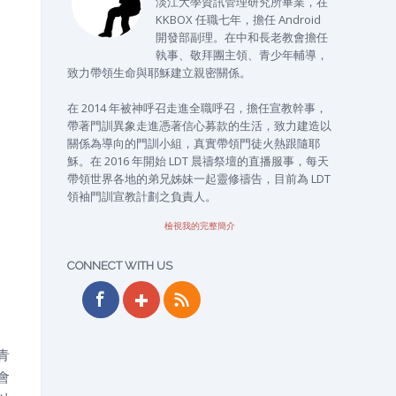
淡江大學資訊管理研究所畢業，在
KKBOX 任職七年，擔任 Android
開發部副理。在中和長老教會擔任
執事、敬拜團主領、青少年輔導，
致力帶領生命與耶穌建立親密關係。
在 2014 年被神呼召走進全職呼召，擔任宣教幹事，
帶著門訓異象走進憑著信心募款的生活，致力建造以
關係為導向的門訓小組，真實帶領門徒火熱跟隨耶
穌。在 2016 年開始 LDT 晨禱祭壇的直播服事，每天
帶領世界各地的弟兄姊妹一起靈修禱告，目前為 LDT
領袖門訓宣教計劃之負責人。
檢視我的完整簡介
CONNECT WITH US
青
會