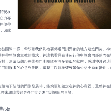
我現在
心力專
神便帶
，因此
使徒團隊一樣，帶領著我們到祂要傳遞門訓異象的地方建造門徒。神
見神帶領教會宣教的模式，神讓我看見在使徒行傳中教會內部的內在
反對，這讓我想起在帶領門訓團隊有許多類似的狀態，感謝神透過這
在門訓擴張的心意與策略，讓我可以隨著聖靈帶領心意更新而變化，
在預備下階段的門訓發展時，能夠更加鎖定在神的心意裡，重整神在
真理來繼續帶領更多門徒走進門訓關係的喜樂。
禮物