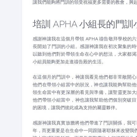
讓我們能夠將門訓的領受祝福更多需要的教會，興
培訓 APHA 小組長的門訓
感謝神讓我在這個月帶領 APHA 禱告敬拜學校的
長開始了門訓的小組。感謝神讓我在初次聚集的時
以聽到他們對於帶領生命在心中的想法，大家都渴
小組員能夠更加走進禱告殿的生活。
在這個月的門訓中，神讓我看見他們都非常敞開心
他們在帶領小組當中的狀況，神也讓我能夠幫助他
領生命當中有更深層的看見與準備，讓聖靈更加大
他們帶領小組當中，神也讓我幫助他們個別突破目
acebook
Google+
RSS
的困境，讓我們彼此成為支持的屬靈夥伴。
感謝神讓我真實放膽將他們帶進了門訓關係，我可
年，而更重要是在生命中一同跟隨著耶穌來改變我