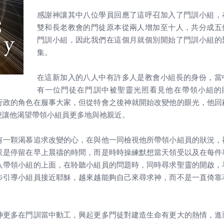
感謝神讓其中八位學員回應了這呼召加入了門訓小組，
雙和長老教會的門徒原本從兩人增加至十人，共分成五
門訓小組，因此我們在這個月就個別開始了門訓小組的
集。
在這新加入的八人中有許多人是教會小組長的身份，當
有一位門徒在門訓中被聖靈光照看見他在帶領小組的
行政的角色在服事大家，但從特會之後神就開始改變他的眼光，他回
便讓他渴望帶領小組員更多地與祂親近。
有一顆渴慕追求改變的心，在與他一同檢視他所帶領小組員的狀況，
只是停留在早上晨禱的時間，而是時時操練默想當天領受以及在每件
入帶領小組的上面，在聆聽小組員的問題時，同時尋求聖靈的開啟，
步引導小組員接近耶穌，越來越能夠自己來尋求神，而不是一直倚靠
神更多在門訓當中動工，興起更多門徒對建造生命有更大的熱情，進