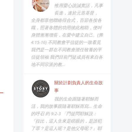
惟用愛心說誠實話，凡事
長進，連於元首基督，
全身都靠他聯絡得合式，百節各按各
職，照著各體的功用彼此相助，便叫
身體漸漸增長，在愛中建立自己。(弗
4:15-16) 不同教會平信徒的一致看見
我們是一群在不同教會擔任牧養的平
信徒領袖 我們目前門徒成員有來自各
地不同宗派的教...
關於計劃負責人的生命故
事
我的生命跟隨著耶穌而
活，我的故事跟隨著耶穌而寫... 生命
的呼召 約 9:2-3 「門徒問耶穌說：
『拉比，這人生來是瞎眼的，是誰犯
了罪？是這人呢？是他父母呢？』耶