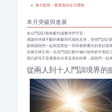
每月默想：最寶貴的生日禮物
本月突破與進展
各位門訓計劃奉獻代禱夥伴們平安：
感謝你持續不斷的奉獻與代禱的支持，使得門訓計
願神讓我們一起與眾聖徒一同得著那屬天的美好基
這個月神又再一次在門訓計劃中施行祂奇妙可畏的
我已經等不及要跟你分享這美好的事，讓我們一起
從兩人到十人門訓境界的