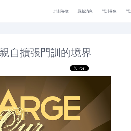
計劃導覽
最新消息
門訓異象
門
信】神親自擴張門訓的境界