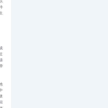
以
持
生
成
近
禱
帶
祂
中
懷
回