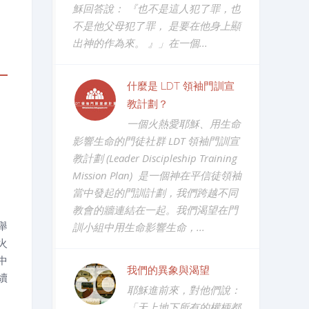
穌回答說： 『也不是這人犯了罪，也
不是他父母犯了罪， 是要在他身上顯
出神的作為來。 』」在一個...
什麼是 LDT 領袖門訓宣
教計劃？
一個火熱愛耶穌、用生命
影響生命的門徒社群 LDT 領袖門訓宣
教計劃 (Leader Discipleship Training
Mission Plan) 是一個神在平信徒領袖
當中發起的門訓計劃，我們跨越不同
教會的牆連結在一起。我們渴望在門
舉
訓小組中用生命影響生命，...
火
中
我們的異象與渴望
續
耶穌進前來，對他們說：
「天上地下所有的權柄都