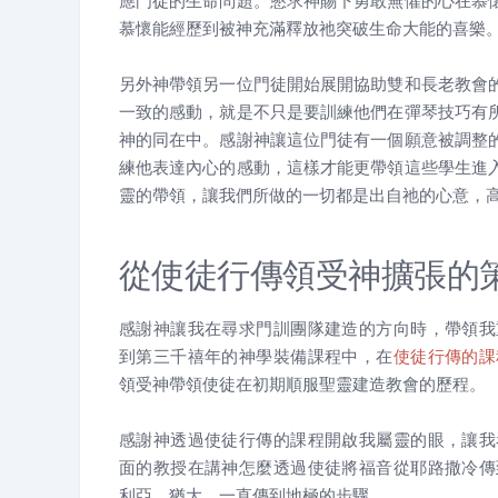
應門徒的生命問題。懇求神賜下勇敢無懼的心在慕
慕懷能經歷到被神充滿釋放祂突破生命大能的喜樂
另外神帶領另一位門徒開始展開協助雙和長老教會
一致的感動，就是不只是要訓練他們在彈琴技巧有
神的同在中。感謝神讓這位門徒有一個願意被調整
練他表達內心的感動，這樣才能更帶領這些學生進
靈的帶領，讓我們所做的一切都是出自祂的心意，
從使徒行傳領受神擴張的
感謝神讓我在尋求門訓團隊建造的方向時，帶領我
到第三千禧年的神學裝備課程中，在
使徒行傳的課
領受神帶領使徒在初期順服聖靈建造教會的歷程。
感謝神透過使徒行傳的課程開啟我屬靈的眼，讓我
面的教授在講神怎麼透過使徒將福音從耶路撒冷傳
利亞、猶大，一直傳到地極的步驟。