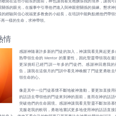
命敞開在這些小組長的面前，神也讓我看見祂擴張我的境界，讓我可
重關係的眼光，在服事中引導他們進入與神親密關係的操練。懇求神
樣的經驗與信心祝福更多教會的小組長，在培訓中能夠點燃他們帶領
不再一樣的生命，求神帶領。
熱情
感謝神隨著許多新的門徒的加入，神讓我看見興起更多
熟帶領生命的 Mentor 的重要性，因此聖靈帶領我在最
更深挑旺已經門訓一年多的門徒們。感謝神回應我的
告，讓我在這個月的門訓中看見神喚醒了門徒更勇敢去
領生命的心。
像是其中一位門徒慕懷不斷地被神激動，要更加直接用
的話語去帶領他的門徒來到神的面前，進而在神的話語
突破他們的生命困境。感謝神讓我看見聖靈不斷加添慕
克服老我的軟弱，勇敢地嘗試更多地使用神的話語直接