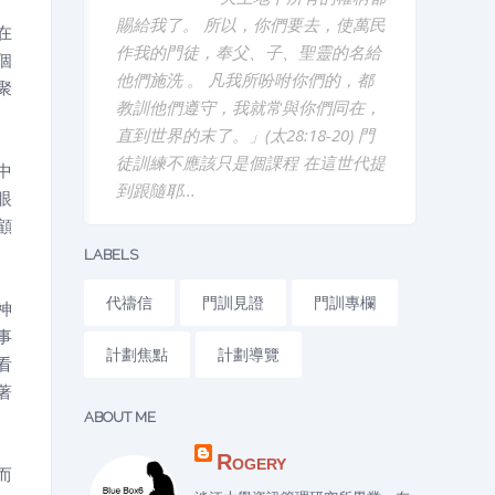
賜給我了。 所以，你們要去，使萬民
在
作我的門徒，奉父、子、聖靈的名給
個
他們施洗 。 凡我所吩咐你們的，都
聚
教訓他們遵守，我就常與你們同在，
直到世界的末了。」(太28:18-20) 門
徒訓練不應該只是個課程 在這世代提
中
到跟隨耶...
眼
顧
LABELS
代禱信
門訓見證
門訓專欄
神
事
計劃焦點
計劃導覽
看
著
ABOUT ME
Rogery
而