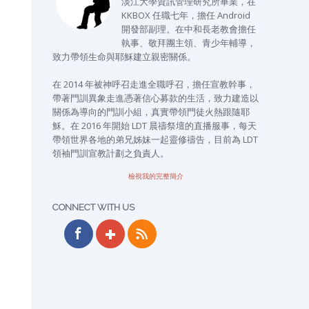
淡江大學資訊管理研究所畢業，在
KKBOX 任職七年，擔任 Android
開發部副理。在中和長老教會擔任
執事、敬拜團主領、青少年輔導，
致力帶領生命與耶穌建立親密關係。
在 2014 年被神呼召走進全職呼召，擔任宣教幹事，
帶著門訓異象走進憑著信心募款的生活，致力建造以
關係為導向的門訓小組，真實帶領門徒火熱跟隨耶
穌。在 2016 年開始 LDT 晨禱祭壇的直播服事，每天
帶領世界各地的弟兄姊妹一起靈修禱告，目前為 LDT
領袖門訓宣教計劃之負責人。
檢視我的完整簡介
CONNECT WITH US