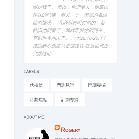
賜給我了。 所以，你們要去，使萬民
作我的門徒，奉父、子、聖靈的名給
他們施洗 。 凡我所吩咐你們的，都
教訓他們遵守，我就常與你們同在，
直到世界的末了。」(太28:18-20) 門
徒訓練不應該只是個課程 在這世代提
到跟隨耶...
LABELS
代禱信
門訓見證
門訓專欄
計劃焦點
計劃導覽
ABOUT ME
Rogery