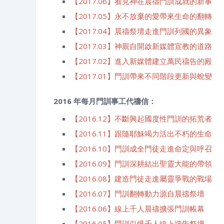
【2017.06】看見神在晨禱門訓成就的新事
【2017.05】永不放棄的愛帶來生命的翻轉
【2017.04】晨禱祭壇走進門訓列國的異象
【2017.03】神親自開啟新媒體宣教的道路
【2017.02】進入新媒體建立萬民禱告的殿
【2017.01】門訓帶來不同階段更新與蛻變
2016 年每月門訓事工代禱信：
【2016.12】不斷興起國度性門訓的拓荒者
【2016.11】跟隨耶穌竭力活出不朽的生命
【2016.10】門訓成全門徒走進命定與呼召
【2016.09】門訓深耕結出聖靈大能的帶領
【2016.08】建造門徒走進屬靈爭戰的戰場
【2016.07】門訓翻轉動力源自晨禱祭壇
【2016.06】線上千人晨禱擴張門訓帳幕
【2016.05】門訓引爆千人線上禱告祭壇