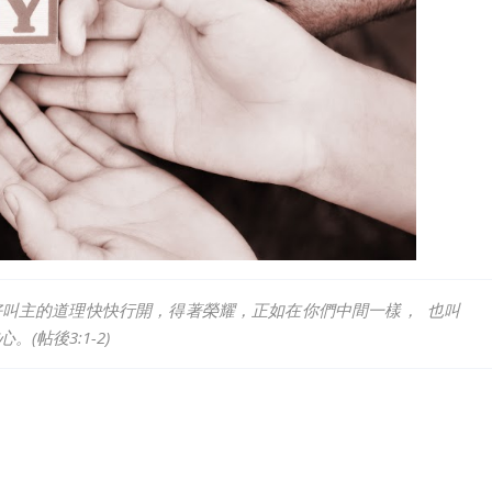
叫主的道理快快行開，得著榮耀，正如在你們中間一樣， 也叫
帖後3:1-2)