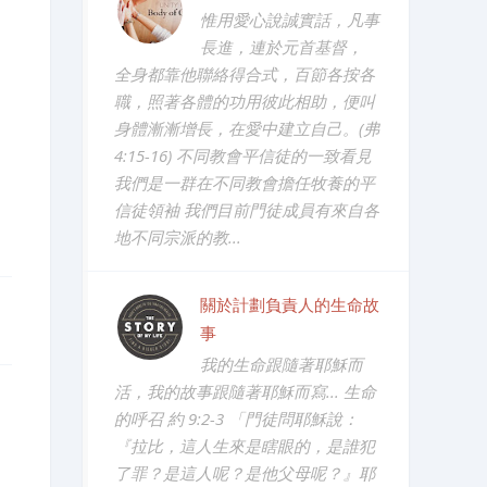
惟用愛心說誠實話，凡事
長進，連於元首基督，
全身都靠他聯絡得合式，百節各按各
職，照著各體的功用彼此相助，便叫
身體漸漸增長，在愛中建立自己。(弗
4:15-16) 不同教會平信徒的一致看見
我們是一群在不同教會擔任牧養的平
信徒領袖 我們目前門徒成員有來自各
地不同宗派的教...
關於計劃負責人的生命故
事
我的生命跟隨著耶穌而
活，我的故事跟隨著耶穌而寫... 生命
的呼召 約 9:2-3 「門徒問耶穌說：
『拉比，這人生來是瞎眼的，是誰犯
了罪？是這人呢？是他父母呢？』耶