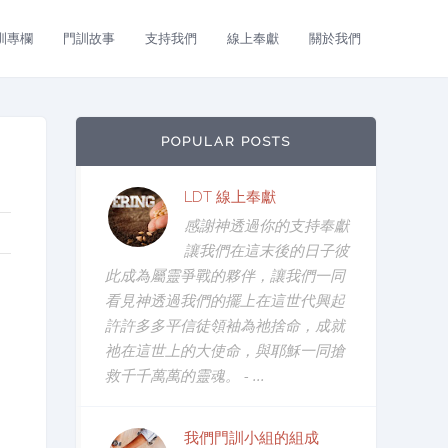
訓專欄
門訓故事
支持我們
線上奉獻
關於我們
POPULAR POSTS
LDT 線上奉獻
感謝神透過你的支持奉獻
讓我們在這末後的日子彼
此成為屬靈爭戰的夥伴，讓我們一同
看見神透過我們的擺上在這世代興起
許許多多平信徒領袖為祂捨命，成就
祂在這世上的大使命，與耶穌一同搶
救千千萬萬的靈魂。 - ...
我們門訓小組的組成