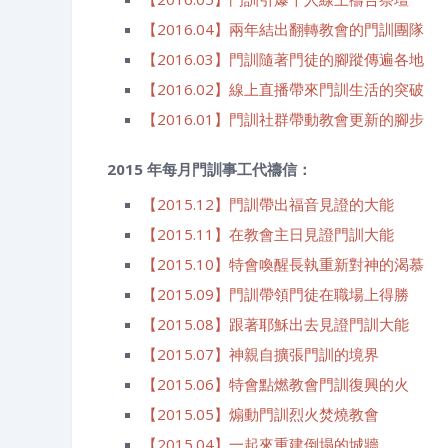
【2016.04】兩年結出翻轉教會的門訓團隊
【2016.03】門訓隨著門徒的腳蹤傳遍各地
【2016.02】線上直播帶來門訓生活的突破
【2016.01】門訓社群帶動教會更新的腳步
2015 年每月門訓事工代禱信：
【2015.12】門訓帶出福音見證的大能
【2015.11】在教會主日見證門訓大能
【2015.10】特會喚醒長執重新對神的渴慕
【2015.09】門訓帶領門徒在職場上得勝
【2015.08】跟著耶穌出去見證門訓大能
acebook
Google+
RSS
【2015.07】神親自擴張門訓的境界
【2015.06】特會點燃教會門訓復興的火
【2015.05】煽動門訓烈火焚燒教會
【2015.04】一起來重建倒塌的城牆