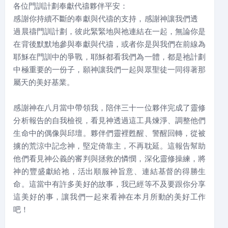
各位門訓計劃奉獻代禱夥伴平安：
感謝你持續不斷的奉獻與代禱的支持，感謝神讓我們透
過晨禱門訓計劃，彼此緊緊地與祂連結在一起，無論你是
在背後默默地參與奉獻與代禱，或者你是與我們在前線為
耶穌在門訓中的爭戰，耶穌都看我們為一體，都是祂計劃
中極重要的一份子，願神讓我們一起與眾聖徒一同得著那
屬天的美好基業。
感謝神在八月當中帶領我，陪伴三十一位夥伴完成了靈修
分析報告的自我檢視，看見神透過這工具煉淨、調整他們
生命中的偶像與邱壇。夥伴們靈裡甦醒、警醒回轉，從被
擄的荒涼中記念神，堅定倚靠主，不再耽延。這報告幫助
他們看見神公義的審判與拯救的憐憫，深化靈修操練，將
神的豐盛獻給祂，活出順服神旨意、連結基督的得勝生
命。這當中有許多美好的故事，我已經等不及要跟你分享
這美好的事，讓我們一起來看神在本月所動的美好工作
吧！