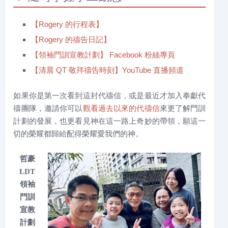
【Rogery 的行程表】
【Rogery 的禱告日記】
【領袖門訓宣教計劃】 Facebook 粉絲專頁
【清晨 QT 敬拜禱告時刻】YouTube 直播頻道
如果你是第一次看到這封代禱信，或是最近才加入奉獻代
禱團隊，邀請你可以
觀看過去以來的代禱信
來更了解門訓
計劃的發展，也更看見神在這一路上奇妙的帶領，願這一
切的榮耀都歸給配得榮耀愛我們的神。
哲豪
LDT
領袖
門訓
宣教
計劃