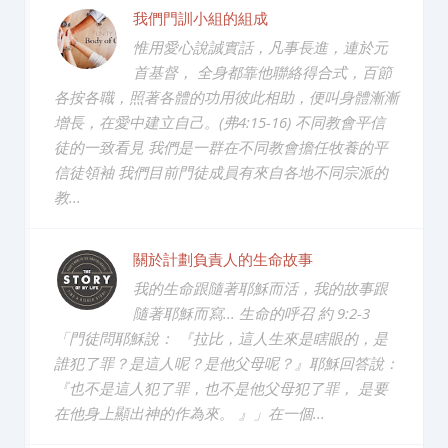
我們門訓小組的組成
惟用愛心說誠實話，凡事長進，連於元
首基督， 全身都靠他聯絡得合式，百節
各按各職，照著各體的功用彼此相助，便叫身體漸漸
增長，在愛中建立自己。(弗4:15-16) 不同教會平信
徒的一致看見 我們是一群在不同教會擔任牧養的平
信徒領袖 我們目前門徒成員有來自各地不同宗派的
教...
關於計劃負責人的生命故事
我的生命跟隨著耶穌而活，我的故事跟
隨著耶穌而寫... 生命的呼召 約 9:2-3
「門徒問耶穌說： 『拉比，這人生來是瞎眼的，是
誰犯了罪？是這人呢？是他父母呢？』耶穌回答說：
『也不是這人犯了罪，也不是他父母犯了罪， 是要
在他身上顯出神的作為來。 』」在一個...