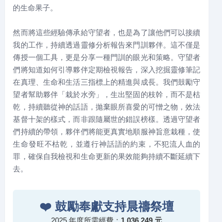
的生命果子。
然而將這些經驗傳承給守望者，也是為了讓他們可以接續
我的工作，持續透過靈修分析報告來門訓夥伴。這不僅是
傳授一個工具，更是分享一種門訓的眼光和策略。守望者
們將知道如何引導夥伴定期檢視報告，深入挖掘靈修筆記
在真理、生命和生活三指標上的精進與成長。我們鼓勵守
望者幫助夥伴「栽於水旁」，生出堅固的枝幹，而不是枯
乾，持續聽從神的話語，拋棄眼所喜愛的可憎之物，效法
基督十架的樣式，而非跟隨屬世的錯誤榜樣。透過守望者
們持續的帶領，夥伴們將能更真實地順服神旨意栽種，使
生命發旺不枯乾，並遵行神話語的約束，不犯流人血的
罪，確保自我檢視和生命更新的果效能夠持續不斷延續下
去。
❤️
鼓勵奉獻支持晨禱祭壇
2025 年度所需經費：
1,036,249 元