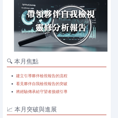
🔍 本月焦點
建立引導夥伴檢視報告的流程
看見夥伴自我檢視報告的突破
將經驗傳承給守望者接續引導
📈 本月突破與進展