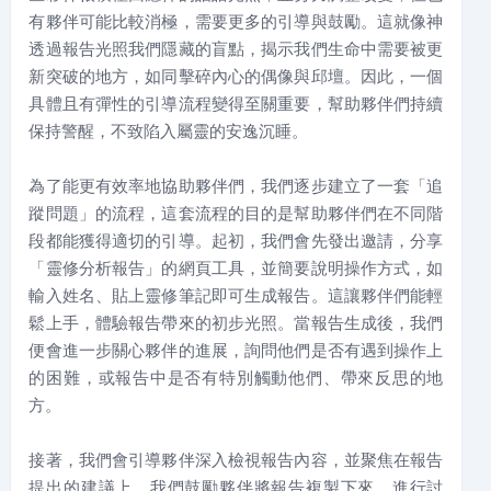
有夥伴可能比較消極，需要更多的引導與鼓勵。這就像神
透過報告光照我們隱藏的盲點，揭示我們生命中需要被更
新突破的地方，如同擊碎內心的偶像與邱壇。因此，一個
具體且有彈性的引導流程變得至關重要，幫助夥伴們持續
保持警醒，不致陷入屬靈的安逸沉睡。
為了能更有效率地協助夥伴們，我們逐步建立了一套「追
蹤問題」的流程，這套流程的目的是幫助夥伴們在不同階
段都能獲得適切的引導。起初，我們會先發出邀請，分享
「靈修分析報告」的網頁工具，並簡要說明操作方式，如
輸入姓名、貼上靈修筆記即可生成報告。這讓夥伴們能輕
鬆上手，體驗報告帶來的初步光照。當報告生成後，我們
便會進一步關心夥伴的進展，詢問他們是否有遇到操作上
的困難，或報告中是否有特別觸動他們、帶來反思的地
方。
接著，我們會引導夥伴深入檢視報告內容，並聚焦在報告
提出的建議上。我們鼓勵夥伴將報告複製下來，進行討