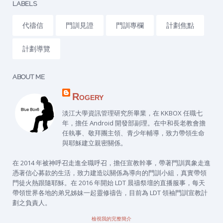
LABELS
代禱信
門訓見證
門訓專欄
計劃焦點
計劃導覽
ABOUT ME
Rogery
淡江大學資訊管理研究所畢業，在 KKBOX 任職七
年，擔任 Android 開發部副理。在中和長老教會擔
任執事、敬拜團主領、青少年輔導，致力帶領生命
與耶穌建立親密關係。
在 2014 年被神呼召走進全職呼召，擔任宣教幹事，帶著門訓異象走進
憑著信心募款的生活，致力建造以關係為導向的門訓小組，真實帶領
門徒火熱跟隨耶穌。在 2016 年開始 LDT 晨禱祭壇的直播服事，每天
帶領世界各地的弟兄姊妹一起靈修禱告，目前為 LDT 領袖門訓宣教計
劃之負責人。
檢視我的完整簡介