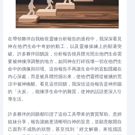
在帶領夥伴自我檢視靈修分析報告的過程中，我深深看見
神在他們生命中奇妙的動工，以及靈修操練上的顯著突
破。許多夥伴回饋說，分析報告很具體光照出他們生命需
要被神煉淨調整的地方，如同神在打碎毀壞一切在他們生
命中的偶像與邱壇。這份報告不再讓生命中的盲點隱藏在
內心深處，而是被具體挖掘出來，使他們靈裡從被擄的荒
涼中被神喚醒。看見這些回饋，我深信這份報告是神所賜
的「火炭」，能煉淨生命中的雜質，使神的話語更深入引
導生活。
許多夥伴的回饋都印證了這份工具帶來的實質幫助。意婷
姐妹分享，報告讓她更清晰明白神的旨意，並願意敞開自
己面對不成熟的狀態，甚至找到「經文解藥」來抵擋謊