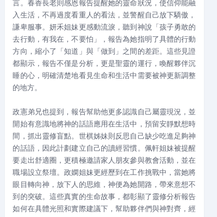
言。春香長老則感恩報告提醒她的靈命狀況，使信仰能融
入生活，不再過度看重人的看法，並警醒自己放下驕傲，
謙卑服事。妍禾姐妹更感動流淚，聽到神說「孩子勇敢的
去行動，有我在，不要怕」，報告為她指明了具體的行動
方向，縮小了「知道」與「做到」之間的差距。這些見證
都顯示，報告不僅是分析，更是聖靈的運行，喚醒夥伴沉
睡的心，明確清楚地看見生命和生活中需要被神更新調整
的地方。
政憲弟兄也提到，報告幫助他更多認識自己屬靈現況，並
開始有意識地將神的話語應用在生活中，預留安靜默想時
間，抓出靈修盲點。世棋姊妹則反思自己缺少吃進足夠神
的話語，因此計劃建立自己的讀經習慣。佩軒姐妹被提醒
要走出舒適圈，更積極邀請家人朋友參與教會活動，並在
職場設立祭壇。政嫻姐妹更經歷到在工作挑戰中，當她將
眼目轉向神，放下人的思維，神便為她開路，帶來意想不
到的突破。這些真實的生命故事，都彰顯了靈修分析報告
如何在具體光照和實際建議下，幫助夥伴們與神對齊，經