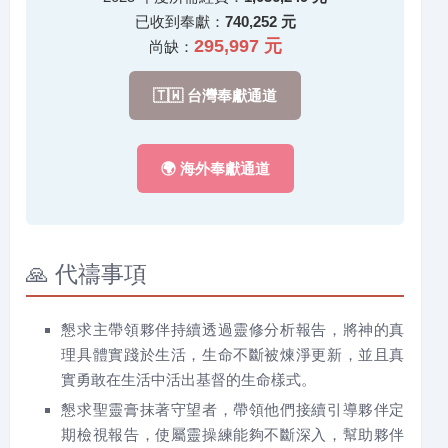
已收到奉獻：
740,252 元
295,997 元
尚缺：
🇹🇼 台灣奉獻通道
🌍 海外奉獻通道
🙏 代禱事項
懇求主帶領夥伴持續透過靈修分析報告，將神的真
理具體實踐於生活，生命不斷被煉淨更新，並且真
實勇敢在生活中活出基督的生命樣式。
懇求聖靈膏抹著守望者，帶領他們接續引導夥伴定
期檢視報告，使屬靈操練能夠不斷深入，幫助夥伴