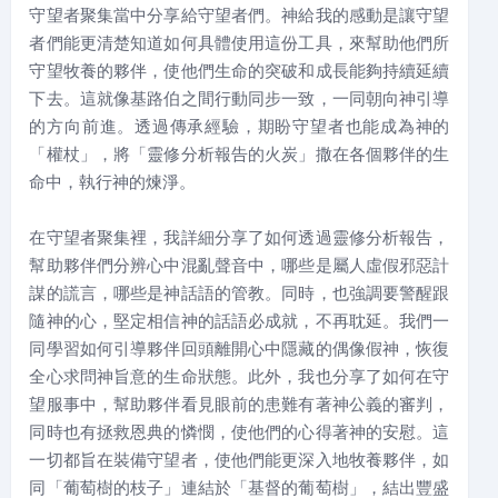
守望者聚集當中分享給守望者們。神給我的感動是讓守望
者們能更清楚知道如何具體使用這份工具，來幫助他們所
守望牧養的夥伴，使他們生命的突破和成長能夠持續延續
下去。這就像基路伯之間行動同步一致，一同朝向神引導
的方向前進。透過傳承經驗，期盼守望者也能成為神的
「權杖」，將「靈修分析報告的火炭」撒在各個夥伴的生
命中，執行神的煉淨。
在守望者聚集裡，我詳細分享了如何透過靈修分析報告，
幫助夥伴們分辨心中混亂聲音中，哪些是屬人虛假邪惡計
謀的謊言，哪些是神話語的管教。同時，也強調要警醒跟
隨神的心，堅定相信神的話語必成就，不再耽延。我們一
同學習如何引導夥伴回頭離開心中隱藏的偶像假神，恢復
全心求問神旨意的生命狀態。此外，我也分享了如何在守
望服事中，幫助夥伴看見眼前的患難有著神公義的審判，
同時也有拯救恩典的憐憫，使他們的心得著神的安慰。這
一切都旨在裝備守望者，使他們能更深入地牧養夥伴，如
同「葡萄樹的枝子」連結於「基督的葡萄樹」，結出豐盛