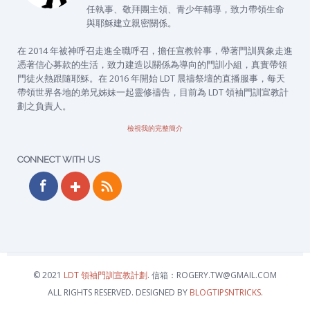
任執事、敬拜團主領、青少年輔導，致力帶領生命
與耶穌建立親密關係。
在 2014 年被神呼召走進全職呼召，擔任宣教幹事，帶著門訓異象走進
憑著信心募款的生活，致力建造以關係為導向的門訓小組，真實帶領
門徒火熱跟隨耶穌。在 2016 年開始 LDT 晨禱祭壇的直播服事，每天
帶領世界各地的弟兄姊妹一起靈修禱告，目前為 LDT 領袖門訓宣教計
劃之負責人。
檢視我的完整簡介
CONNECT WITH US
© 2021
LDT 領袖門訓宣教計劃
. 信箱：ROGERY.TW@GMAIL.COM
ALL RIGHTS RESERVED. DESIGNED BY
BLOGTIPSNTRICKS
.