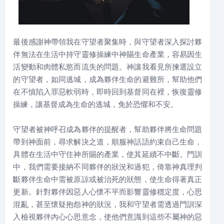
最後感謝神帶領我在守望者聚集時，與守望者深入探討夥
伴無法在生活中持守靈修操練中神賜生命產業，容易因生
活變動和肉體私慾而流失的問題。神讓我看見所揀選設立
的守望者，如同逃城，成為夥伴生命的避難所，幫助他們
在不慎陷入罪惡軟弱時，即時回到基督同在裡，恢復靈修
操練，讓基督成為生命的逃城，免於恐懼和不安。
守望者被神呼召成為夥伴的提醒者，幫助夥伴將生命問題
帶到神面前，尋求解決之道，順服神話語約束自己生命，
具體在生活中守住神所賜的產業，使其延續不中斷。門訓
中，我們需要接納不同夥伴的狀況和過犯，倚靠神真理判
斷夥伴生命中需被原諒或被治死的狀態，使生命得著真正
更新。針對夥伴因惡人心懷不平而影響靈修穩定度，心思
混亂，甚至懷疑抱怨神的狀況，我和守望者需透過門訓深
入檢視夥伴內心心思意念，使他們意識到這些不屬神的惡