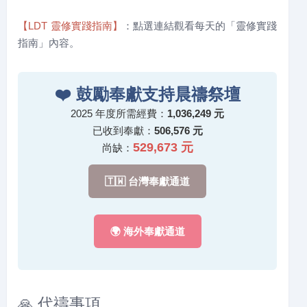
【LDT 靈修實踐指南】
：點選連結觀看每天的「靈修實踐
指南」內容。
❤️
鼓勵奉獻支持晨禱祭壇
2025 年度所需經費：
1,036,249 元
已收到奉獻：
506,576 元
529,673 元
尚缺：
🇹🇼 台灣奉獻通道
🌍 海外奉獻通道
🙏 代禱事項