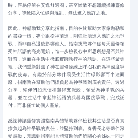
時，容易停留在安逸舒適圈，甚至懶散不想繼續操練靈修
分享，導致陷入忙碌與混亂，無法進入應許之地。
因此，神感動我分享此指南，目的在於幫助大家像迦勒和
約書亞一樣，專心跟從神前進，剛強壯膽進入應許之地爭
戰，而非自私退後影響他人。指南挑戰夥伴從每天靈修領
受神話語的亮光開始，進一步檢視心中所思所想是否與神
對齊，進而在生活中徹底實踐執行神的話語。在這些聚集
裡，我們重新對焦了神在靈修操練上呼召我們為神國度爭
戰的使命。有鑑於部分夥伴易受生活忙碌影響而半途而
廢，指南旨在幫助他們擔負起為神爭戰到底的責任。透過
分享，夥伴們如流便和迦得支派般，領受為神爭戰的兵
器，並在生活中拿起神話語的兵器為國度爭戰，完成託
付，而非僅忙於個人產業。
感謝神讓靈修實踐指南具體幫助夥伴檢視其生活是否真實
擔負起為神爭戰的責任，並堅持到底。春香長老等夥伴深
受感動，意識到指南能具體幫助他們所關心的姊妹一同走