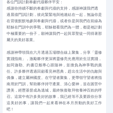
各位門訓計劃奉獻代禱夥伴平安：
感謝你持續不斷的奉獻與代禱的支持，感謝神讓我們透
過晨禱門訓計劃，彼此緊緊地與祂連結在一起，無論你是
在背後默默地參與奉獻與代禱，或者你是與我們在前線為
耶穌在門訓中的爭戰，耶穌都看我們為一體，都是祂計劃
中極重要的一份子，願神讓我們一起與眾聖徒一同得著那
屬天的美好基業。
感謝神帶領我在六月透過五場聯合線上聚集，分享「靈修
實踐指南」，激勵夥伴更深將靈修亮光應用於生活實踐，
如同迦勒、約書亞般專心跟隨神，並擔負為神爭戰的責
任。許多夥伴透過回顧看見神恩典，趕出生活中的仇敵與
偶像，建立屬神國度。在守望者聚集，更帶領守望者將指
南用於門訓，幫助夥伴持守產業、清心愛神，並在困苦中
讚美，經歷基督成為逃城，最終恢復敬拜牧養神百姓的呼
召。這當中有許多美好的故事，我已經等不及要跟你分享
這美好的事，讓我們一起來看神在本月所動的美好工作
吧！