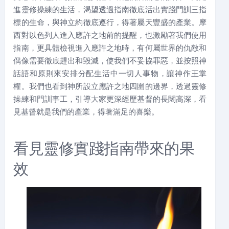
進靈修操練的生活，渴望透過指南徹底活出實踐門訓三指
標的生命，與神立約徹底遵行，得著屬天豐盛的產業。摩
西對以色列人進入應許之地前的提醒，也激勵著我們使用
指南，更具體檢視進入應許之地時，有何屬世界的仇敵和
偶像需要徹底趕出和毀滅，使我們不妥協罪惡，並按照神
話語和原則來安排分配生活中一切人事物，讓神作王掌
權。我們也看到神所設立應許之地四圍的邊界，透過靈修
操練和門訓事工，引導大家更深經歷基督的長闊高深，看
見基督就是我們的產業，得著滿足的喜樂。
看見靈修實踐指南帶來的果
效