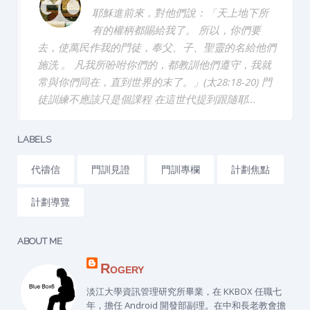
耶穌進前來，對他們說：「天上地下所
有的權柄都賜給我了。 所以，你們要
去，使萬民作我的門徒，奉父、子、聖靈的名給他們
施洗 。 凡我所吩咐你們的，都教訓他們遵守，我就
常與你們同在，直到世界的末了。」(太28:18-20) 門
徒訓練不應該只是個課程 在這世代提到跟隨耶...
LABELS
代禱信
門訓見證
門訓專欄
計劃焦點
計劃導覽
ABOUT ME
Rogery
淡江大學資訊管理研究所畢業，在 KKBOX 任職七
年，擔任 Android 開發部副理。在中和長老教會擔