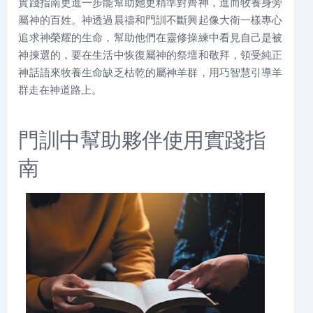
實踐指南更進一步能幫助她更精準對齊神，進而牧養身旁
屬神的百姓。神透過晨禱和門訓不斷興起像大衛一樣專心
追求神榮耀的生命，幫助他們在靈修操練中看見自己是被
神揀選的，要在生活中恢復屬神的祭壇和敬拜，領受純正
神話語來牧養生命缺乏枯乾的屬神羊群，用巧智慧引導羊
群走在神道路上。
門訓中幫助夥伴使用實踐指
南