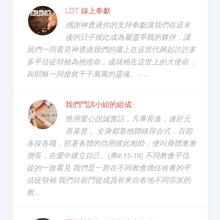
LDT 線上奉獻
感謝神透過你的支持奉獻讓我們在這末
後的日子彼此成為屬靈爭戰的夥伴，讓
我們一同看見神透過我們的擺上在這世代興起許許多
多平信徒領袖為祂捨命，成就祂在這世上的大使命，
與耶穌一同搶救千千萬萬的靈魂。 - ...
我們門訓小組的組成
惟用愛心說誠實話，凡事長進，連於元
首基督， 全身都靠他聯絡得合式，百節
各按各職，照著各體的功用彼此相助，便叫身體漸漸
增長，在愛中建立自己。(弗4:15-16) 不同教會平信
徒的一致看見 我們是一群在不同教會擔任牧養的平
信徒領袖 我們目前門徒成員有來自各地不同宗派的
教...