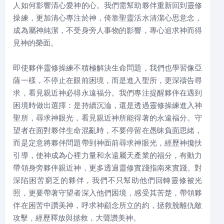
人如何影響清心愛神的心。我們需幫助夥伴重新回到靈修
操練，更加清心專注於神，倚靠聖靈活水清潔心思意念，
成為屬神純潔，不受身旁人事物的影響，專心追求神而得
見神的榮面。
即使夥伴靈修操練不積極解決生命問題，我們也學習像亞
薩一樣，不停止在眼前困境，而是進入聖所，更深禱告尋
求，看見親近神必得永遠福分。我們專注提醒夥伴在遇到
困境時做出選擇：是持續沉淪，還是透過靈修操練進入神
聖所，尋求神眼光，看見親近神所能得著的永遠福分。守
望者在面對夥伴生命混亂時，不要停留在愚昧負面思緒，
而是定意將夥伴問題帶到神面前尋求神眼光，經歷神攙扶
引導，使神成為心裡力量和永遠屬天產業的福分，有動力
帶領身旁夥伴親近神，更多透過靈修實踐指南來實踐。對
深陷困苦窮乏的夥伴，我們不只幫助他們回轉靈修被光
照，更要帶著守望者深入他們困境，感受其苦楚，帶領夥
伴在困苦中讚美神，呼求神顧念所立的約，拯救脫離仇敵
攻擊，經歷釋放與拯救，大聲讚美神。