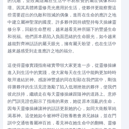
的仇敵，並毀滅隱藏在生活中不易察覺的屬世偶像和邱
壇。因其具體將靈修亮光應用於生活，使夥伴更能察覺這
些需要趕出的仇敵和毀滅的偶像，進而在生命的應許之地
中建立屬神聖潔的國度。許多夥伴因持續堅持每天操練靈
修分享，回顧生命歷程，越來越看見神所賜下的豐盛生命
和祝福。他們原本易陷入負面思緒的生命眼光，如今越來
越能對齊神話語的屬天眼光，擁有屬天盼望，也在生活中
越來越感受到走進應許之地的福分。
這使得靈修實踐指南確實帶領大家更進一步，從靈修操練
進入到生活中的實踐，使大家每天在生活中能夠更加時時
敬拜連結於神。感謝神豐盛的同在彰顯在我們當中，剛強
得勝夥伴的生活見證激勵了陷入低潮挫敗的夥伴，使我們
彼此扶持，繼續走在每天靈修操練跟隨神的道路上。意婷
的門訓見證也顯示了指南的果效，她從原本混亂的生命，
因每天靈修操練讓神的話語更新她的心，如同大衛般單純
渴慕神。這使她如今被神呼召牧養教會弟兄姊妹，並在門
訓中交通牧養屬神百姓，看見神在她生命中的翻轉。靈修