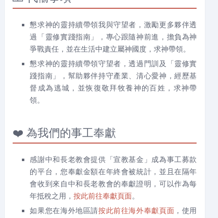
懇求神的靈持續帶領我與守望者，激勵更多夥伴透
過「靈修實踐指南」，專心跟隨神前進，擔負為神
爭戰責任，並在生活中建立屬神國度，求神帶領。
懇求神的靈持續帶領守望者，透過門訓及「靈修實
踐指南」，幫助夥伴持守產業、清心愛神，經歷基
督成為逃城，並恢復敬拜牧養神的百姓，求神帶
領。
❤️ 為我們的事工奉獻
感謝中和長老教會提供「宣教基金」成為事工募款
的平台，您奉獻金額在年終會被統計，並且在隔年
會收到來自中和長老教會的奉獻證明，可以作為每
年抵稅之用，
按此前往奉獻頁面
。
如果您在海外地區請
按此前往海外奉獻頁面
，使用