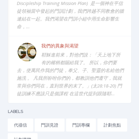
Discipleship Training Mission Plan) 是一個神在平信
徒領袖當中發起的門訓計劃，我們跨越不同教會的牆
連結在一起。我們渴望在門訓小組中用生命影響生
命，...
我們的異象與渴望
耶穌進前來，對他們說：「天上地下所
有的權柄都賜給我了。 所以，你們要
去，使萬民作我的門徒，奉父、子、聖靈的名給他們
施洗 。 凡我所吩咐你們的，都教訓他們遵守，我就
常與你們同在，直到世界的末了。」(太28:18-20) 門
徒訓練不應該只是個課程 在這世代提到跟隨耶...
LABELS
代禱信
門訓見證
門訓專欄
計劃焦點