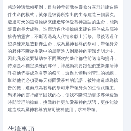
感謝神讓我領受到，目前神帶領我在靈修分享群組建造夥
伴生命的模式，就像是彼得所指出的生命建造三個層次。
透過每天的靈修操練來建造夥伴愛慕神話語的生命，能夠
讓靈命長大成熟。進而透過代禱操練來建造夥伴成為屬神
禱告的靈宮，不斷透過為人代禱來獻上活祭。最後透過守
望操練來建造夥伴生命，成為屬神君尊的祭司，帶領身旁
的夥伴不斷從生活中的黑暗進入到屬神的聖潔光明之中。
因此我必須要幫助在不同層次的夥伴都往前邁進和提升，
特別是不穩定操練的夥伴，神感動我要跟他們重新釐清神
呼召他們要成為君尊的祭司，透過具體時間管理的操練，
幫助他們必須要每天穩固愛慕神的話語，被神建造成為禱
告的殿，進而成為君尊的祭司來帶領身旁的生命跟隨主。
懇求神的靈持續堅固我的心，使我不斷幫助更多夥伴透過
時間管理的操練，挑戰夥伴更加愛慕神的話語，更多能被
建造成為屬神君尊的祭司被神使用，求神帶領。
代禱事項