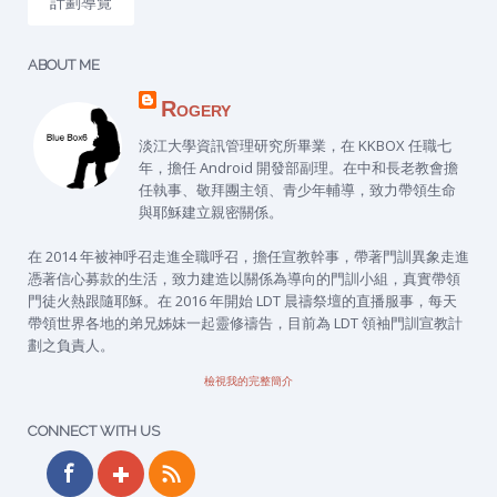
計劃導覽
ABOUT ME
Rogery
淡江大學資訊管理研究所畢業，在 KKBOX 任職七
年，擔任 Android 開發部副理。在中和長老教會擔
任執事、敬拜團主領、青少年輔導，致力帶領生命
與耶穌建立親密關係。
在 2014 年被神呼召走進全職呼召，擔任宣教幹事，帶著門訓異象走進
憑著信心募款的生活，致力建造以關係為導向的門訓小組，真實帶領
門徒火熱跟隨耶穌。在 2016 年開始 LDT 晨禱祭壇的直播服事，每天
帶領世界各地的弟兄姊妹一起靈修禱告，目前為 LDT 領袖門訓宣教計
劃之負責人。
檢視我的完整簡介
CONNECT WITH US