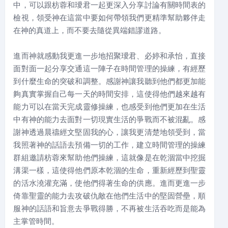
中，可以跟枋蓉和璦君一起更深入分享討論有關時間表的
檢視，領受神在這當中要如何帶領我們更精準幫助夥伴走
在神的真道上，而不要去隨從異端錯謬道路。
進而神就感動我更進一步地招聚璦君、必婷和承怡，直接
面對面一起分享交通這一陣子在時間管理的操練，有經歷
到什麼生命的突破和調整。感謝神讓我聽到他們都更加能
夠真實掌握自己每一天的時間安排，這使得他們越來越有
能力可以在當天完成靈修操練，也感受到他們更加在生活
中有神的能力去面對一切現實生活的爭戰而不被混亂。感
謝神透過晨禱經文堅固我的心，讓我更清楚地領受到，當
我照著神的話語去預備一切的工作，建立時間管理的操練
群組邀請枋蓉來幫助他們操練，這就像是在乾涸當中挖掘
溝渠一樣，這使得他們原本乾涸的生命，重新經歷到聖靈
的活水澆灌充滿，使他們得著生命的供應。進而更進一步
倚靠聖靈的能力去攻破仇敵在他們生活中的堅固營壘，順
服神的話語和旨意去爭戰得勝，不再被生活吞吃而是能為
主掌管時間。