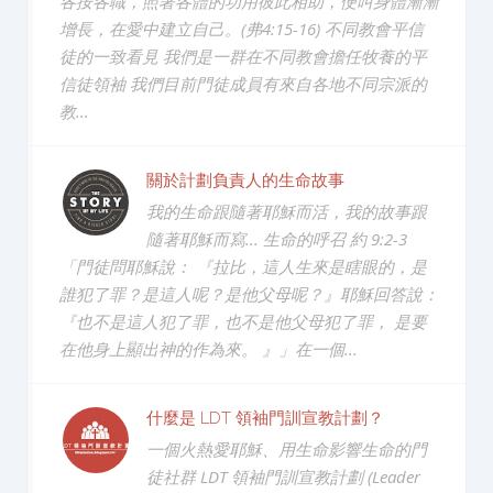
各按各職，照著各體的功用彼此相助，便叫身體漸漸
增長，在愛中建立自己。(弗4:15-16) 不同教會平信
徒的一致看見 我們是一群在不同教會擔任牧養的平
信徒領袖 我們目前門徒成員有來自各地不同宗派的
教...
關於計劃負責人的生命故事
我的生命跟隨著耶穌而活，我的故事跟
隨著耶穌而寫... 生命的呼召 約 9:2-3
「門徒問耶穌說： 『拉比，這人生來是瞎眼的，是
誰犯了罪？是這人呢？是他父母呢？』耶穌回答說：
『也不是這人犯了罪，也不是他父母犯了罪， 是要
在他身上顯出神的作為來。 』」在一個...
什麼是 LDT 領袖門訓宣教計劃？
一個火熱愛耶穌、用生命影響生命的門
徒社群 LDT 領袖門訓宣教計劃 (Leader