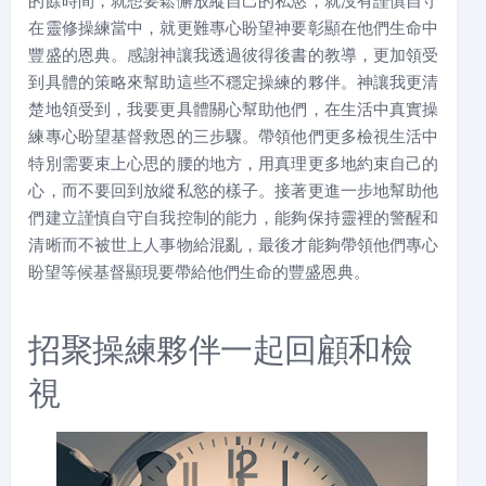
的餘時間，就想要鬆懈放縱自己的私慾，就沒有謹慎自守
在靈修操練當中，就更難專心盼望神要彰顯在他們生命中
豐盛的恩典。感謝神讓我透過彼得後書的教導，更加領受
到具體的策略來幫助這些不穩定操練的夥伴。神讓我更清
楚地領受到，我要更具體關心幫助他們，在生活中真實操
練專心盼望基督救恩的三步驟。帶領他們更多檢視生活中
特別需要束上心思的腰的地方，用真理更多地約束自己的
心，而不要回到放縱私慾的樣子。接著更進一步地幫助他
們建立謹慎自守自我控制的能力，能夠保持靈裡的警醒和
清晰而不被世上人事物給混亂，最後才能夠帶領他們專心
盼望等候基督顯現要帶給他們生命的豐盛恩典。
招聚操練夥伴一起回顧和檢
視