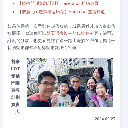
【領袖門訓宣教計劃】 Facebook 粉絲專頁
【清晨 QT 敬拜禱告時刻】YouTube 直播頻道
如果你是第一次看到這封代禱信，或是最近才加入奉獻代
禱團隊，邀請你可以
觀看過去以來的代禱信
來更了解門訓
計劃的發展，也更看見神在這一路上奇妙的帶領，願這一
切的榮耀都歸給配得榮耀愛我們的神。
哲豪
LDT
領袖
門訓
宣教
計劃
負責
人
2024.06.27