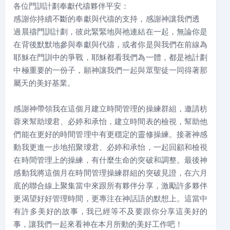
各位門訓計劃奉獻代禱夥伴平安：
感謝你持續不斷的奉獻與代禱的支持，感謝神讓我們透
過晨禱門訓計劃，彼此緊緊地與祂連結在一起，無論你是
在背後默默地參與奉獻與代禱，或者你是與我們在前線為
耶穌在門訓中的爭戰，耶穌都看我們為一體，都是祂計劃
中極重要的一份子，願神讓我們一起與眾聖徒一同得著那
屬天的美好基業。
感謝神帶領我在這個月建立時間管理的操練群組，邀請枋
蓉來幫助璦君、必婷和承怡，建立時間表的檢視，幫助他
們能在更好的時間管理中有更穩定的靈修操練。接著神感
動我更進一步地招聚璦君、必婷和承怡，一起回顧和檢視
在時間管理上的操練，有什麼生命的突破和調整。最後神
感動我將這個月在時間管理操練群組的突破見證，在六月
底的聯合線上聚集當中來跟所有夥伴分享，激勵許多夥伴
更渴望好好管理時間，更專注在神話語的默想上。這當中
有許多美好的故事，我已經等不及要跟你分享這美好的
事，讓我們一起來看神在本月所動的美好工作吧！