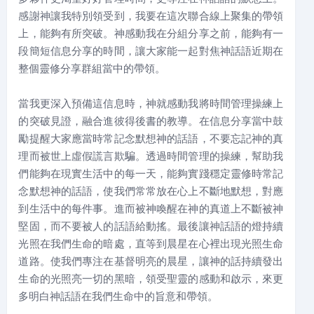
感謝神讓我特別領受到，我要在這次聯合線上聚集的帶領
上，能夠有所突破。神感動我在分組分享之前，能夠有一
段簡短信息分享的時間，讓大家能一起對焦神話語近期在
整個靈修分享群組當中的帶領。
當我更深入預備這信息時，神就感動我將時間管理操練上
的突破見證，融合進彼得後書的教導。在信息分享當中鼓
勵提醒大家應當時常記念默想神的話語，不要忘記神的真
理而被世上虛假謊言欺騙。透過時間管理的操練，幫助我
們能夠在現實生活中的每一天，能夠實踐穩定靈修時常記
念默想神的話語，使我們常常放在心上不斷地默想，對應
到生活中的每件事。進而被神喚醒在神的真道上不斷被神
堅固，而不要被人的話語給動搖。最後讓神話語的燈持續
光照在我們生命的暗處，直等到晨星在心裡出現光照生命
道路。使我們專注在基督明亮的晨星，讓神的話持續發出
生命的光照亮一切的黑暗，領受聖靈的感動和啟示，來更
多明白神話語在我們生命中的旨意和帶領。