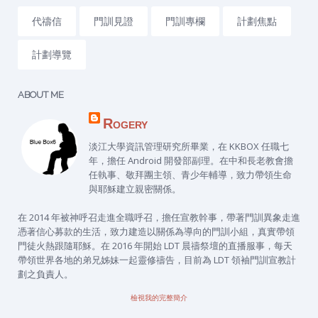
代禱信
門訓見證
門訓專欄
計劃焦點
計劃導覽
ABOUT ME
Rogery
淡江大學資訊管理研究所畢業，在 KKBOX 任職七
年，擔任 Android 開發部副理。在中和長老教會擔
任執事、敬拜團主領、青少年輔導，致力帶領生命
與耶穌建立親密關係。
在 2014 年被神呼召走進全職呼召，擔任宣教幹事，帶著門訓異象走進
憑著信心募款的生活，致力建造以關係為導向的門訓小組，真實帶領
門徒火熱跟隨耶穌。在 2016 年開始 LDT 晨禱祭壇的直播服事，每天
帶領世界各地的弟兄姊妹一起靈修禱告，目前為 LDT 領袖門訓宣教計
劃之負責人。
檢視我的完整簡介