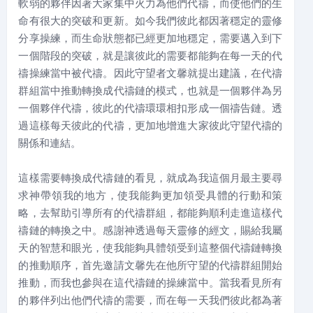
軟弱的夥伴因著大家集中火力為他們代禱，而使他們的生
命有很大的突破和更新。如今我們彼此都因著穩定的靈修
分享操練，而生命狀態都已經更加地穩定，需要邁入到下
一個階段的突破，就是讓彼此的需要都能夠在每一天的代
禱操練當中被代禱。因此守望者文馨就提出建議，在代禱
群組當中推動轉換成代禱鏈的模式，也就是一個夥伴為另
一個夥伴代禱，彼此的代禱環環相扣形成一個禱告鏈。透
過這樣每天彼此的代禱，更加地增進大家彼此守望代禱的
關係和連結。
這樣需要轉換成代禱鏈的看見，就成為我這個月最主要尋
求神帶領我的地方，使我能夠更加領受具體的行動和策
略，去幫助引導所有的代禱群組，都能夠順利走進這樣代
禱鏈的轉換之中。感謝神透過每天靈修的經文，賜給我屬
天的智慧和眼光，使我能夠具體領受到這整個代禱鏈轉換
的推動順序，首先邀請文馨先在他所守望的代禱群組開始
推動，而我也參與在這代禱鏈的操練當中。當我看見所有
的夥伴列出他們代禱的需要，而在每一天我們彼此都為著