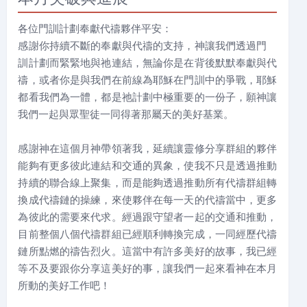
各位門訓計劃奉獻代禱夥伴平安：
感謝你持續不斷的奉獻與代禱的支持，神讓我們透過門
訓計劃而緊緊地與祂連結，無論你是在背後默默奉獻與代
禱，或者你是與我們在前線為耶穌在門訓中的爭戰，耶穌
都看我們為一體，都是祂計劃中極重要的一份子，願神讓
我們一起與眾聖徒一同得著那屬天的美好基業。
感謝神在這個月神帶領著我，延續讓靈修分享群組的夥伴
能夠有更多彼此連結和交通的異象，使我不只是透過推動
持續的聯合線上聚集，而是能夠透過推動所有代禱群組轉
換成代禱鏈的操練，來使夥伴在每一天的代禱當中，更多
為彼此的需要來代求。經過跟守望者一起的交通和推動，
目前整個八個代禱群組已經順利轉換完成，一同經歷代禱
鏈所點燃的禱告烈火。這當中有許多美好的故事，我已經
等不及要跟你分享這美好的事，讓我們一起來看神在本月
所動的美好工作吧！