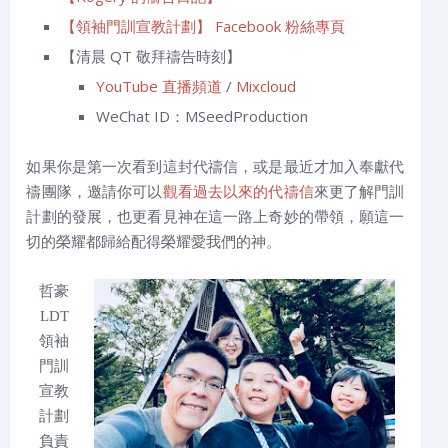
【領袖門訓宣教計劃】 Facebook 粉絲專頁
【清晨 QT 敬拜禱告時刻】
YouTube 直播頻道
/
Mixcloud
WeChat ID：MSeedProduction
如果你是第一次看到這封代禱信，或是最近才加入奉獻代
禱團隊，邀請你可以
觀看過去以來的代禱信
來更了解門訓
計劃的發展，也更看見神在這一路上奇妙的帶領，願這一
切的榮耀都歸給配得榮耀愛我們的神。
哲豪
LDT
領袖
門訓
宣教
計劃
負責