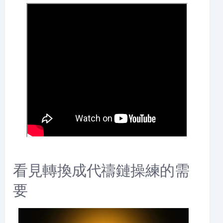
看見轉換成代禱鏈操練的需
要