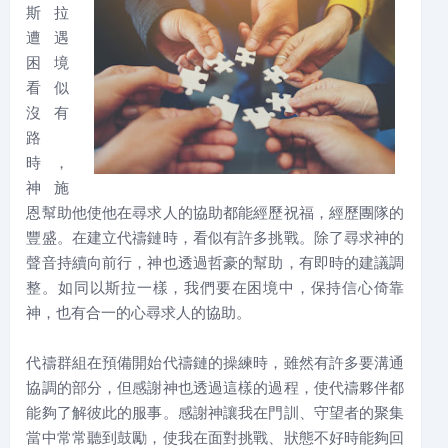
斯拉
遭遇
困境
看似
沒有
路
時，
神施
恩幫助他使他在尋求人的協助都能經歷祝福，經歷團隊的
豐盛。在建立代禱鏈時，看似有許多挑戰。除了尋求神的
聲音持續向前行，神也透過哲豪的幫助，有即時的建議調
整。如同以斯拉一樣，我們要在困境中，保持信心倚靠
神，也有合一的心尋求人的協助。
代禱群組在預備開始代禱鏈的操練時，雖然有許多要溝通
協調的部分，但感謝神也透過這樣的過程，使代禱夥伴都
能夠了解彼此的服事。感謝神讓我在門訓、守望者的聚集
當中常常聽到鼓勵，使我在面對挑戰、狀態不好時能夠回