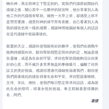
轉向神，再次與神立下堅定的約。當我們代禱群組開始代
禱鏈之後，關心其中一位夥伴的狀況時，他分享著別人為
他工作的代禱很有幫助。雖然一大早上班，卻感受上班不
是勞苦重擔，感受到神的保守而有喜樂。自己看著別人為
我的禱告也有一樣的感覺，感謝神用祂賜給每個人的話語
在這代禱鏈中祝福著彼此。
親愛的天父，感謝祢使我能有好的夥伴，使我們在挑戰中
能夠持續面向祢。願祢幫助我堅定與祢的約定，無論是禱
告靈修，或是為生命的守望。求祢也幫助我能夠活出祢美
好的心意，而不被許多世界無益的事物吸引，偏離了祢所
設立的美好祝福。感謝祢透過代禱鏈祝福著我們，願祢使
我們因著彼此的禱告得著生命和平安。求祢堅固著曉晴、
文玲、非比、俐怡，使我們每日堅定尋求祢話語，成為彼
此生命的祭司，得著永恆的祝福。奉主耶穌基督得勝的
名，阿們。
慕懷