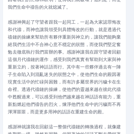
我們生命中禱告的火就熄滅了。
感謝神興起了守望者跟我一起同工，一起為大家認罪悔改
和代禱，而神也讓我領受到具體悔改的行動，就是透過代
禱鏈的操練來幫助所有夥伴重新與神立約，讓我們能夠棄
絕我們生活中不合神心意不穩定的狀態，而使我們堅定奮
勉去徹底執行我們當辦的事。感謝神讓我在跟守望者回顧
這個月代禱鏈的運作，感受到我們真實有幫助到大家與神
重新立約，按著神話語而行。其中有一些夥伴過去有一陣
子生命陷入到混亂迷失的狀態之中，使他們生命的殿因著
現實生活中的忙碌與困難，而有許多屬世界的污穢卡在生
命裡。透過代禱鏈的操練，使他們的靈越來越在彼此代禱
中甦醒過來，可以感受到他們越來越在神話語有能力，重
新點燃起他們禱告的烈火，煉淨他們生命中的污穢而不再
渾渾噩噩，而是更多用神的話語在重建生命的殿。
感謝神就讓我在回顧這一整個代禱鏈的轉換過程，就像建