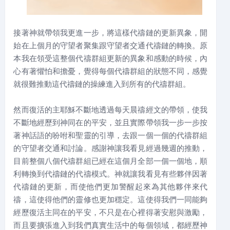
接著神就帶領我更進一步，將這樣代禱鏈的更新異象，開
始在上個月的守望者聚集跟守望者交通代禱鏈的轉換。原
本我在領受這整個代禱群組更新的異象和感動的時候，內
心有著懼怕和擔憂，覺得每個代禱群組的狀態不同，感覺
就很難推動這代禱鏈的操練進入到所有的代禱群組。
然而復活的主耶穌不斷地透過每天晨禱經文的帶領，使我
不斷地經歷到神同在的平安，並且實際帶領我一步一步按
著神話語的吩咐和聖靈的引導，去跟一個一個的代禱群組
的守望者交通和討論。感謝神讓我看見經過幾週的推動，
目前整個八個代禱群組已經在這個月全部一個一個地，順
利轉換到代禱鏈的代禱模式。神就讓我看見有些夥伴因著
代禱鏈的更新，而使他們更加警醒起來為其他夥伴來代
禱，這使得他們的靈修也更加穩定。這使得我們一同能夠
經歷復活主同在的平安，不只是在心裡得著安慰與激勵，
而且要擴張進入到我們真實生活中的每個領域，都經歷神