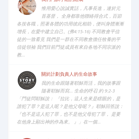
惟用愛心說誠實話，凡事長進，連於元
首基督， 全身都靠他聯絡得合式，百節
各按各職，照著各體的功用彼此相助，便叫身體漸漸
增長，在愛中建立自己。(弗4:15-16) 不同教會平信
徒的一致看見 我們是一群在不同教會擔任牧養的平
信徒領袖 我們目前門徒成員有來自各地不同宗派的
教...
關於計劃負責人的生命故事
我的生命跟隨著耶穌而活，我的故事跟
隨著耶穌而寫... 生命的呼召 約 9:2-3
「門徒問耶穌說： 『拉比，這人生來是瞎眼的，是
誰犯了罪？是這人呢？是他父母呢？』耶穌回答說：
『也不是這人犯了罪，也不是他父母犯了罪， 是要
在他身上顯出神的作為來。 』」在一個...