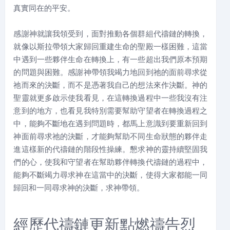
真實同在的平安。
感謝神就讓我領受到，面對推動各個群組代禱鏈的轉換，
就像以斯拉帶領大家歸回重建生命的聖殿一樣困難，這當
中遇到一些夥伴生命在轉換上，有一些超出我們原本預期
的問題與困難。感謝神帶領我竭力地回到祂的面前尋求從
祂而來的決斷，而不是憑著我自己的想法來作決斷。神的
聖靈就更多啟示使我看見，在這轉換過程中一些我沒有注
意到的地方，也看見我特別需要幫助守望者在轉換過程之
中，能夠不斷地在遇到問題時，都馬上意識到要重新回到
神面前尋求祂的決斷，才能夠幫助不同生命狀態的夥伴走
進這樣新的代禱鏈的階段性操練。懇求神的靈持續堅固我
們的心，使我和守望者在幫助夥伴轉換代禱鏈的過程中，
能夠不斷竭力尋求神在這當中的決斷，使得大家都能一同
歸回和一同尋求神的決斷，求神帶領。
經歷代禱鏈更新點燃禱告烈