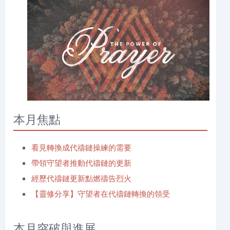
本月焦點
看見轉換成代禱鏈操練的需要
帶領守望者推動代禱鏈的更新
經歷代禱鏈更新點燃禱告烈火
【靈修分享】守望者在代禱鏈轉換的領受
本月突破與進展